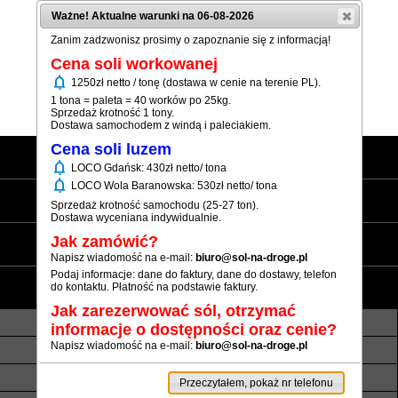
Ważne! Aktualne warunki na 06-08-2026
Zanim zadzwonisz prosimy o zapoznanie się z informacją!
Cena soli workowanej
notifications
1250zł netto / tonę (dostawa w cenie na terenie PL).
Pokaż numer
1 tona = paleta = 40 worków po 25kg.
Sprzedaż krotność 1 tony.
Dostawa samochodem z windą i paleciakiem.
Cena soli luzem
Strona główna
notifications
LOCO Gdańsk: 430zł netto/ tona
notifications
LOCO Wola Baranowska: 530zł netto/ tona
Sól workowana
Sprzedaż krotność samochodu (25-27 ton).
Dostawa wyceniana indywidualnie.
Sól luzem
Jak zamówić?
Napisz wiadomość na e-mail:
biuro@sol-na-droge.pl
Podaj informacje: dane do faktury, dane do dostawy, telefon
Informacje
do kontaktu. Płatność na podstawie faktury.
Jak zarezerwować sól, otrzymać
O nas
Transport luzem
informacje o dostępności oraz cenie?
Napisz wiadomość na e-mail:
biuro@sol-na-droge.pl
Termin realizacji
Płatność
Rezerwy soli
Atesty i referencje
Przeczytałem, pokaż nr telefonu