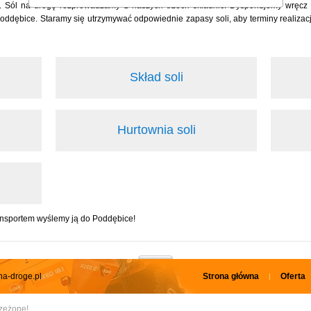
. Sól na drogę rozprowadzamy z naszych trzech składnic. Dysponujemy wręcz 
ębice. Staramy się utrzymywać odpowiednie zapasy soli, aby terminy realizacji
Skład soli
Hurtownia soli
ansportem wyślemy ją do Poddębice!
na-droge.pl
Strona główna
Oferta
rzeżone!