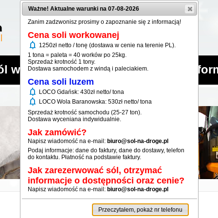
Ważne! Aktualne warunki na 07-08-2026
Zanim zadzwonisz prosimy o zapoznanie się z informacją!
Cena soli workowanej
notifications
1250zł netto / tonę (dostawa w cenie na terenie PL).
1 tona = paleta = 40 worków po 25kg.
Sprzedaż krotność 1 tony.
ól workowana
Sól luzem
Infor
Dostawa samochodem z windą i paleciakiem.
Cena soli luzem
notifications
LOCO Gdańsk: 430zł netto/ tona
notifications
LOCO Wola Baranowska: 530zł netto/ tona
Sprzedaż krotność samochodu (25-27 ton).
Dostawa wyceniana indywidualnie.
Jak zamówić?
Napisz wiadomość na e-mail:
biuro@sol-na-droge.pl
Podaj informacje: dane do faktury, dane do dostawy, telefon
do kontaktu. Płatność na podstawie faktury.
Jak zarezerwować sól, otrzymać
informacje o dostępności oraz cenie?
Napisz wiadomość na e-mail:
biuro@sol-na-droge.pl
Przeczytałem, pokaż nr telefonu