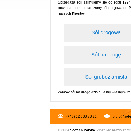
Sprzedażą soli zajmujemy się od roku 1994
powodzeniem dostarczamy sól drogową do Podd
naszych Klientów.
Sól drogowa
Sól na drogę
Sól gruboziarnista
Zamów sól na drogę dzisiaj, a my własnym tr
(+48) 12 333 73 21
biuro@sol-
© 2024
Soltech
Polska
. Wszelkie prawa zast