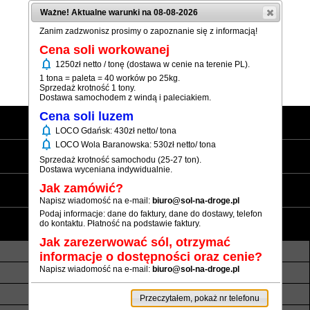
Ważne! Aktualne warunki na 08-08-2026
Zanim zadzwonisz prosimy o zapoznanie się z informacją!
Cena soli workowanej
notifications
1250zł netto / tonę (dostawa w cenie na terenie PL).
(+48) 12 333 73 21
1 tona = paleta = 40 worków po 25kg.
Sprzedaż krotność 1 tony.
Dostawa samochodem z windą i paleciakiem.
Cena soli luzem
Strona główna
notifications
LOCO Gdańsk: 430zł netto/ tona
notifications
LOCO Wola Baranowska: 530zł netto/ tona
Sól workowana
Sprzedaż krotność samochodu (25-27 ton).
Dostawa wyceniana indywidualnie.
Sól luzem
Jak zamówić?
Napisz wiadomość na e-mail:
biuro@sol-na-droge.pl
Podaj informacje: dane do faktury, dane do dostawy, telefon
Informacje
do kontaktu. Płatność na podstawie faktury.
Jak zarezerwować sól, otrzymać
O nas
Transport luzem
informacje o dostępności oraz cenie?
Napisz wiadomość na e-mail:
biuro@sol-na-droge.pl
Termin realizacji
Płatność
Rezerwy soli
Atesty i referencje
Przeczytałem, pokaż nr telefonu