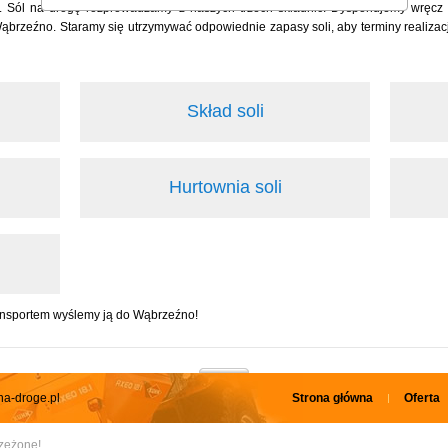
. Sól na drogę rozprowadzamy z naszych trzech składnic. Dysponujemy wręcz 
zeźno. Staramy się utrzymywać odpowiednie zapasy soli, aby terminy realizacji
Skład soli
Hurtownia soli
ransportem wyślemy ją do Wąbrzeźno!
na-droge.pl
Strona główna
Oferta
rzeżone!