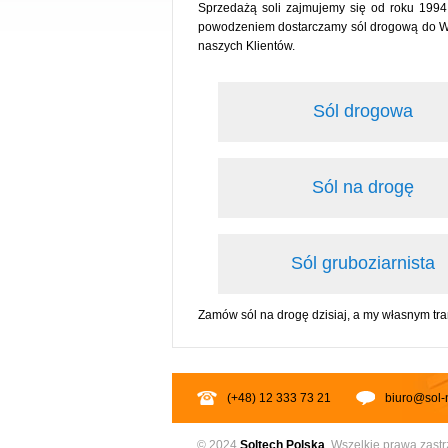
Sprzedażą soli zajmujemy się od roku 1994
powodzeniem dostarczamy sól drogową do Wąbr
naszych Klientów.
Sól drogowa
Sól na drogę
Sól gruboziarnista
Zamów sól na drogę dzisiaj, a my własnym t
(+48) 12 333 73 21
biuro@sol-
© 2024
Soltech
Polska
. Wszelkie prawa zast