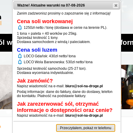
Ważne! Aktualne warunki na 07-08-2026
Zanim zadzwonisz prosimy o zapoznanie się z informacją!
Cena soli workowanej
notifications
1250zł netto / tonę (dostawa w cenie na terenie PL).
1 tona = paleta = 40 worków po 25kg.
Sprzedaż krotność 1 tony.
ól workowana
Sól luzem
Infor
Dostawa samochodem z windą i paleciakiem.
Cena soli luzem
notifications
LOCO Gdańsk: 430zł netto/ tona
notifications
LOCO Wola Baranowska: 530zł netto/ tona
Sprzedaż krotność samochodu (25-27 ton).
Dostawa wyceniana indywidualnie.
Jak zamówić?
Napisz wiadomość na e-mail:
biuro@sol-na-droge.pl
Podaj informacje: dane do faktury, dane do dostawy, telefon
do kontaktu. Płatność na podstawie faktury.
Jak zarezerwować sól, otrzymać
informacje o dostępności oraz cenie?
Napisz wiadomość na e-mail:
biuro@sol-na-droge.pl
o
Przeczytałem, pokaż nr telefonu