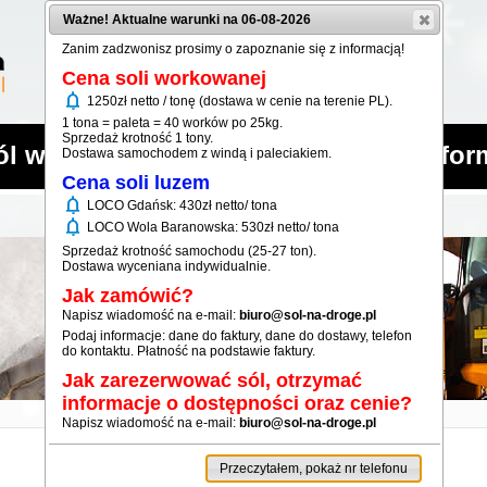
Ważne! Aktualne warunki na 06-08-2026
Zanim zadzwonisz prosimy o zapoznanie się z informacją!
Cena soli workowanej
notifications
1250zł netto / tonę (dostawa w cenie na terenie PL).
1 tona = paleta = 40 worków po 25kg.
Sprzedaż krotność 1 tony.
ól workowana
Sól luzem
Infor
Dostawa samochodem z windą i paleciakiem.
Cena soli luzem
notifications
LOCO Gdańsk: 430zł netto/ tona
notifications
LOCO Wola Baranowska: 530zł netto/ tona
Sprzedaż krotność samochodu (25-27 ton).
Dostawa wyceniana indywidualnie.
Jak zamówić?
Napisz wiadomość na e-mail:
biuro@sol-na-droge.pl
Podaj informacje: dane do faktury, dane do dostawy, telefon
do kontaktu. Płatność na podstawie faktury.
Jak zarezerwować sól, otrzymać
informacje o dostępności oraz cenie?
Napisz wiadomość na e-mail:
biuro@sol-na-droge.pl
Przeczytałem, pokaż nr telefonu