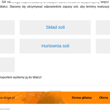
. Sól na drogę rozprowadzamy z naszych trzech składnic. Dysponujemy wręcz 
cz. Staramy się utrzymywać odpowiednie zapasy soli, aby terminy realizacji 
Skład soli
Hurtownia soli
ansportem wyślemy ją do Wałcz!
na-droge.pl
Strona główna
Oferta
rzeżone!