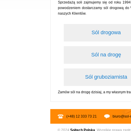
Sprzedażą soli zajmujemy się od roku 1994
powodzeniem dostarczamy sól drogową do Wał
naszych Klientów.
Sól drogowa
Sól na drogę
Sól gruboziarnista
Zamów sól na drogę dzisiaj, a my własnym tr
(+48) 12 333 73 21
biuro@sol-
© 2024
Soltech
Polska
. Wszelkie prawa zast