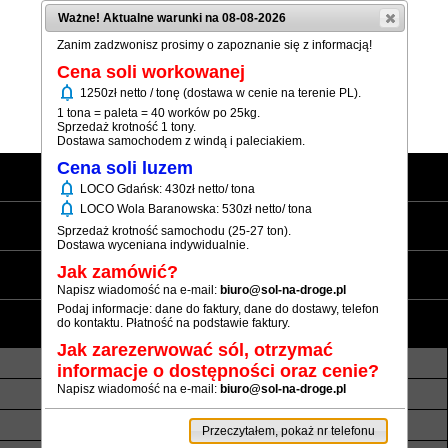
Ważne! Aktualne warunki na 08-08-2026
Zanim zadzwonisz prosimy o zapoznanie się z informacją!
Cena soli workowanej
notifications
1250zł netto / tonę (dostawa w cenie na terenie PL).
(+48) 12 333 73 21
1 tona = paleta = 40 worków po 25kg.
Sprzedaż krotność 1 tony.
Dostawa samochodem z windą i paleciakiem.
Cena soli luzem
Strona główna
notifications
LOCO Gdańsk: 430zł netto/ tona
notifications
LOCO Wola Baranowska: 530zł netto/ tona
Sól workowana
Sprzedaż krotność samochodu (25-27 ton).
Dostawa wyceniana indywidualnie.
Sól luzem
Jak zamówić?
Napisz wiadomość na e-mail:
biuro@sol-na-droge.pl
Podaj informacje: dane do faktury, dane do dostawy, telefon
Informacje
do kontaktu. Płatność na podstawie faktury.
Jak zarezerwować sól, otrzymać
O nas
Transport luzem
informacje o dostępności oraz cenie?
Napisz wiadomość na e-mail:
biuro@sol-na-droge.pl
Termin realizacji
Płatność
Rezerwy soli
Atesty i referencje
Przeczytałem, pokaż nr telefonu