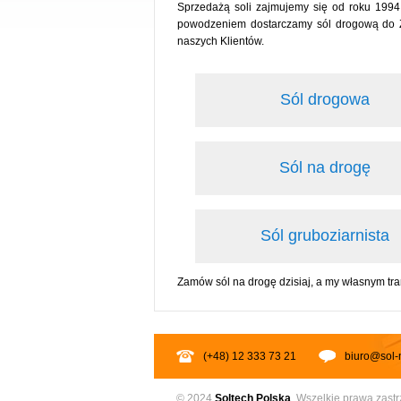
Sprzedażą soli zajmujemy się od roku 1994
powodzeniem dostarczamy sól drogową do Zgi
naszych Klientów.
Sól drogowa
Sól na drogę
Sól gruboziarnista
Zamów sól na drogę dzisiaj, a my własnym tra
(+48) 12 333 73 21
biuro@sol-
© 2024
Soltech
Polska
. Wszelkie prawa zast