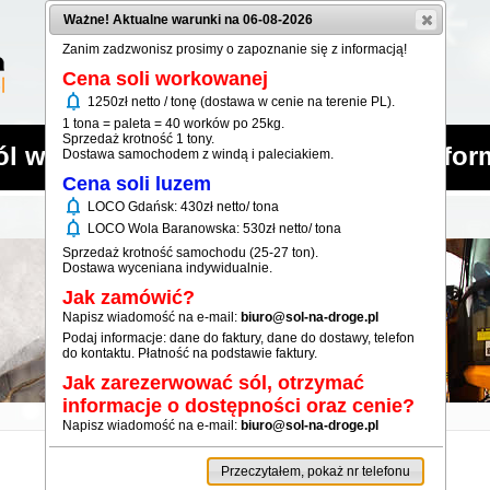
Ważne! Aktualne warunki na 06-08-2026
Zanim zadzwonisz prosimy o zapoznanie się z informacją!
Cena soli workowanej
notifications
1250zł netto / tonę (dostawa w cenie na terenie PL).
1 tona = paleta = 40 worków po 25kg.
Sprzedaż krotność 1 tony.
ól workowana
Sól luzem
Infor
Dostawa samochodem z windą i paleciakiem.
Cena soli luzem
notifications
LOCO Gdańsk: 430zł netto/ tona
notifications
LOCO Wola Baranowska: 530zł netto/ tona
Sprzedaż krotność samochodu (25-27 ton).
Dostawa wyceniana indywidualnie.
Jak zamówić?
Napisz wiadomość na e-mail:
biuro@sol-na-droge.pl
Podaj informacje: dane do faktury, dane do dostawy, telefon
do kontaktu. Płatność na podstawie faktury.
Jak zarezerwować sól, otrzymać
informacje o dostępności oraz cenie?
Napisz wiadomość na e-mail:
biuro@sol-na-droge.pl
Przeczytałem, pokaż nr telefonu