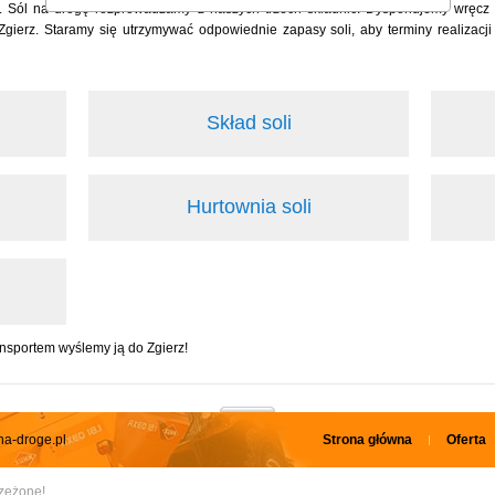
. Sól na drogę rozprowadzamy z naszych trzech składnic. Dysponujemy wręcz 
erz. Staramy się utrzymywać odpowiednie zapasy soli, aby terminy realizacji 
Skład soli
Hurtownia soli
nsportem wyślemy ją do Zgierz!
na-droge.pl
Strona główna
Oferta
rzeżone!