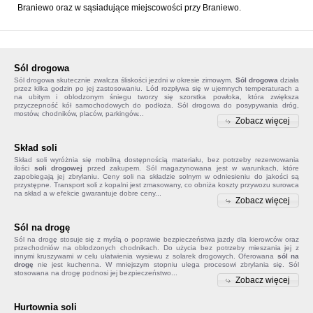
Braniewo oraz w sąsiadujące miejscowości przy Braniewo.
Sól drogowa
Sól drogowa
skutecznie zwalcza śliskości jezdni w okresie zimowym.
Sól drogowa
działa
przez kilka godzin po jej zastosowaniu. Lód rozpływa się w ujemnych temperaturach a
na ubitym i oblodzonym śniegu tworzy się szorstka powłoka, która zwiększa
przyczepność kół samochodowych do podłoża. Sól drogowa do posypywania dróg,
mostów, chodników, placów, parkingów...
Zobacz więcej
Skład soli
Skład soli
wyróżnia się mobilną dostępnością materiału, bez potrzeby rezerwowania
ilości
soli drogowej
przed zakupem. Sól magazynowana jest w warunkach, które
zapobiegają jej zbrylaniu. Ceny soli na składzie solnym w odniesieniu do jakości są
przystępne. Transport soli z kopalni jest zmasowany, co obniża koszty przywozu surowca
na skład a w efekcie gwarantuje dobre ceny...
Zobacz więcej
Sól na drogę
Sól na drogę
stosuje się z myślą o poprawie bezpieczeństwa jazdy dla kierowców oraz
przechodniów na oblodzonych chodnikach. Do użycia bez potrzeby mieszania jej z
innymi kruszywami w celu ułatwienia wysiewu z solarek drogowych. Oferowana
sól na
drogę
nie jest kuchenna. W mniejszym stopniu ulega procesowi zbrylania się. Sól
stosowana na drogę podnosi jej bezpieczeństwo...
Zobacz więcej
Hurtownia soli