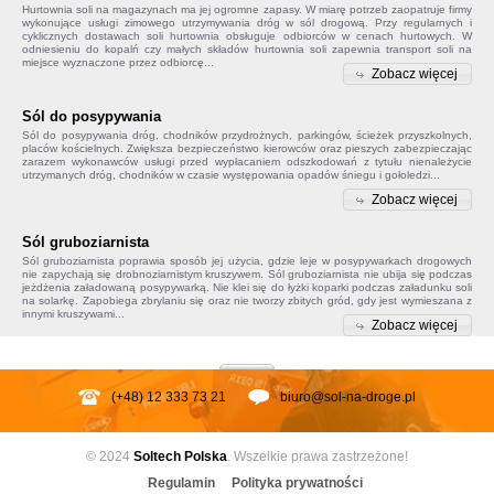
Hurtownia soli na magazynach ma jej ogromne zapasy. W miarę potrzeb zaopatruje firmy
wykonujące usługi zimowego utrzymywania dróg w sól drogową. Przy regularnych i
cyklicznych dostawach soli hurtownia obsługuje odbiorców w cenach hurtowych. W
odniesieniu do kopalń czy małych składów
hurtownia soli
zapewnia transport soli na
miejsce wyznaczone przez odbiorcę...
Zobacz więcej
Sól do posypywania
Sól do posypywania
dróg, chodników przydrożnych, parkingów, ścieżek przyszkolnych,
placów kościelnych. Zwiększa bezpieczeństwo kierowców oraz pieszych zabezpieczając
zarazem wykonawców usługi przed wypłacaniem odszkodowań z tytułu nienależycie
utrzymanych dróg, chodników w czasie występowania opadów śniegu i gołoledzi...
Zobacz więcej
Sól gruboziarnista
Sól gruboziarnista poprawia sposób jej użycia, gdzie leje w posypywarkach drogowych
nie zapychają się drobnoziarnistym kruszywem.
Sól gruboziarnista
nie ubija się podczas
jeżdżenia załadowaną posypywarką. Nie klei się do łyżki koparki podczas załadunku soli
na solarkę. Zapobiega
zbrylaniu się
oraz nie tworzy zbitych gród, gdy jest wymieszana z
innymi kruszywami...
Zobacz więcej
(+48) 12 333 73 21
biuro@sol-na-droge.pl
© 2024
Soltech
Polska
. Wszelkie prawa zastrzeżone!
Regulamin
Polityka prywatności