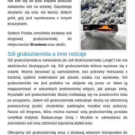
Nie klei się do łyżki koparki podczas
załadunku soli na solarkę. Zapobiega
zbrylaniu się oraz nie tworzy zbitych
gród, gdy jest wymieszana z innymi
kruszywami.
Soltech Polska umożliwia dostawy soli
drogowej gruboziarnistej do
miejscowości
Braniewo
oraz okolic.
Sól gruboziarnista a inne rodzaje
Sól gruboziarnista w odniesieniu do soli drobnoziarnistej („mąki”) nie ma
właściwości zbrylających się. Sól gruboziarnista dobrze wysiewa się z
solarki. Można stosować ją samodzielnie, bez potrzeby mieszania z
bardziej sypkimi materiałami jak piasek, szlaka czy wysiewka. Sól
gruboziarnista nie jest podatna na ubijanie się przez co łatwo ją
magazynować w warunkach podniesionej wilgoci, jak panuje zimą.
Kryształki soli gruboziarnistej dłużej rozkładają się na powierzchni lodu
po posypaniu. Zatem sól gruboziarnista oddziałuje dłużej na oblodzoną
powierzchnię jezdni, chodników, parkingów, mostów oraz poboczy.
Nasza sól drogowa, która można nazwać solą gruboziarnistą posiada
certyfikat Instytutu Badawczego Dróg i Mostów w odniesieniu do
ziarnistości soli oraz zdolności topnienia płytek lodu.
Oferujemy sól gruboziarnistą wraz z dostawą własnym transportem do