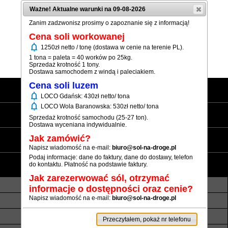
Ważne! Aktualne warunki na 09-08-2026
Zanim zadzwonisz prosimy o zapoznanie się z informacją!
Cena soli workowanej
notifications
1250zł netto / tonę (dostawa w cenie na terenie PL).
(+48) 12 333 73 21
1 tona = paleta = 40 worków po 25kg.
Sprzedaż krotność 1 tony.
Dostawa samochodem z windą i paleciakiem.
Cena soli luzem
Strona główna
notifications
LOCO Gdańsk: 430zł netto/ tona
notifications
LOCO Wola Baranowska: 530zł netto/ tona
Sól workowana
Sprzedaż krotność samochodu (25-27 ton).
Dostawa wyceniana indywidualnie.
Sól luzem
Jak zamówić?
Napisz wiadomość na e-mail:
biuro@sol-na-droge.pl
Podaj informacje: dane do faktury, dane do dostawy, telefon
Informacje
do kontaktu. Płatność na podstawie faktury.
Jak zarezerwować sól, otrzymać
O nas
Transport luzem
informacje o dostępności oraz cenie?
Napisz wiadomość na e-mail:
biuro@sol-na-droge.pl
Termin realizacji
Płatność
Rezerwy soli
Atesty i referencje
Przeczytałem, pokaż nr telefonu