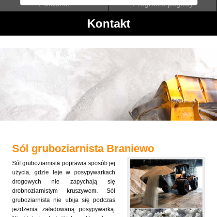
Poradnik
Prognoza pogody
Kontakt
Sól gruboziarnista
Braniewo
Sól gruboziarnista poprawia sposób jej
użycia, gdzie leje w posypywarkach
drogowych nie zapychają się
drobnoziarnistym kruszywem. Sól
gruboziarnista nie ubija się podczas
jeżdżenia załadowaną posypywarką.