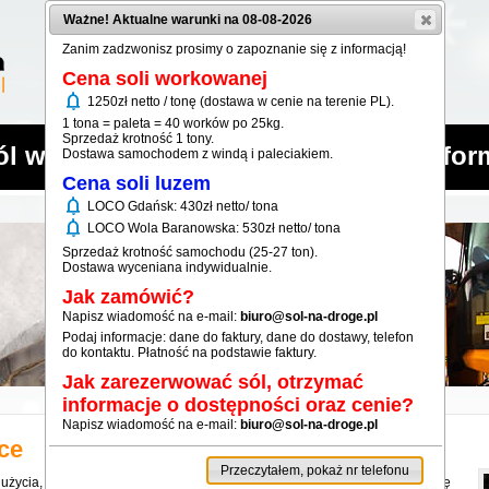
Ważne! Aktualne warunki na 08-08-2026
Zanim zadzwonisz prosimy o zapoznanie się z informacją!
Cena soli workowanej
notifications
1250zł netto / tonę (dostawa w cenie na terenie PL).
1 tona = paleta = 40 worków po 25kg.
Sprzedaż krotność 1 tony.
ól workowana
Sól luzem
Infor
Dostawa samochodem z windą i paleciakiem.
Cena soli luzem
notifications
LOCO Gdańsk: 430zł netto/ tona
notifications
LOCO Wola Baranowska: 530zł netto/ tona
Sprzedaż krotność samochodu (25-27 ton).
Dostawa wyceniana indywidualnie.
Jak zamówić?
Napisz wiadomość na e-mail:
biuro@sol-na-droge.pl
Podaj informacje: dane do faktury, dane do dostawy, telefon
do kontaktu. Płatność na podstawie faktury.
Jak zarezerwować sól, otrzymać
informacje o dostępności oraz cenie?
Napisz wiadomość na e-mail:
biuro@sol-na-droge.pl
ce
Przeczytałem, pokaż nr telefonu
 użycia, gdzie leje w posypywarkach drogowych nie zapychają się