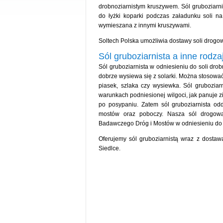
drobnoziarnistym kruszywem. Sól gruboziarni
do łyżki koparki podczas załadunku soli na
wymieszana z innymi kruszywami.
Soltech Polska umożliwia dostawy soli drogow
Sól gruboziarnista a inne rodza
Sól gruboziarnista w odniesieniu do soli drobn
dobrze wysiewa się z solarki. Można stosować
piasek, szlaka czy wysiewka. Sól gruboziar
warunkach podniesionej wilgoci, jak panuje zim
po posypaniu. Zatem sól gruboziarnista odd
mostów oraz poboczy. Nasza sól drogowa, 
Badawczego Dróg i Mostów w odniesieniu do zia
Oferujemy sól gruboziarnistą wraz z dosta
Siedlce.