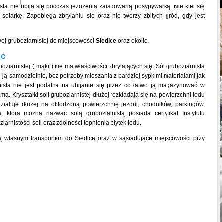
sta nie ubija się podczas jeżdżenia załadowaną posypywarką. Nie klei się
 solarkę. Zapobiega zbrylaniu się oraz nie tworzy zbitych gród, gdy jest
ej gruboziarnistej do miejscowości
Siedlce
oraz okolic.
je
oziarnistej („mąki”) nie ma właściwości zbrylających się. Sól gruboziarnista
 ją samodzielnie, bez potrzeby mieszania z bardziej sypkimi materiałami jak
nista nie jest podatna na ubijanie się przez co łatwo ją magazynować w
ą. Kryształki soli gruboziarnistej dłużej rozkładają się na powierzchni lodu
ziałuje dłużej na oblodzoną powierzchnię jezdni, chodników, parkingów,
która można nazwać solą gruboziarnistą posiada certyfikat Instytutu
rnistości soli oraz zdolności topnienia płytek lodu.
wą własnym transportem do Siedlce oraz w sąsiadujące miejscowości przy