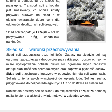
solnym w odniesieniu do jakości są
przystępne. Transport soli z kopalni
jest zmasowany, co obniża koszty
przywozu surowca na skład a w
efekcie gwarantuje dobre ceny dla
odbiorców detalicznych soli drogowej.
Skład soli zaopatruje
Leżajsk
w sól do
posypywania dróg, chodników,
parkingów.
Skład soli - warunki przechowywania
Skład soli przepuszcza duże jej ilości. Zapasy na składzie soli są
ogromne, zabezpieczają drogowców przy cyklicznych dostawach soli w
miarę występowania potrzeb.
Skład soli
ogromem swych zapasów
oferuje stabilność cen sprzedażowych oraz zapewnia płynność dostaw.
Skład soli
przechowuje kruszywo w odpowiednich dla soli warunkach.
Sól nie zmienia swych właściwości do topienia lodu. Sól jest sucha,
przygotowana do bezpośredniego użycia tuż po dostawie ze składu soli.
Kontakt dla dostawy soli ze składu do miejscowości Leżajsk za pomocą
maila, telefonu a także strony internetowej w zakładce wycena.