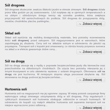
Sól drogowa
Sól drogowa
skutecznie zwalcza śliskości jezdni w okresie zimowym.
Sól drogowa
działa
przez kilka godzin po jej zastosowaniu. Lód rozpływa się w ujemnych temperaturach a
na ubitym i oblodzonym śniegu tworzy się szorstka powłoka, która zwiększa
przyczepność kół samochodowych do podłoża. Sól drogowa do posypywania dróg,
mostów, chodników, placów, parkingów...
Zobacz więcej
Skład soli
Skład soli
wyróżnia się mobilną dostępnością materiału, bez potrzeby rezerwowania
ilości
soli drogowej
przed zakupem. Sól magazynowana jest w warunkach, które
zapobiegają jej zbrylaniu. Ceny soli na składzie solnym w odniesieniu do jakości są
przystępne. Transport soli z kopalni jest zmasowany, co obniża koszty przywozu surowca
na skład a w efekcie gwarantuje dobre ceny...
Zobacz więcej
Sól na drogę
Sól na drogę
stosuje się z myślą o poprawie bezpieczeństwa jazdy dla kierowców oraz
przechodniów na oblodzonych chodnikach. Do użycia bez potrzeby mieszania jej z
innymi kruszywami w celu ułatwienia wysiewu z solarek drogowych. Oferowana
sól na
drogę
nie jest kuchenna. W mniejszym stopniu ulega procesowi zbrylania się. Sól
stosowana na drogę podnosi jej bezpieczeństwo...
Zobacz więcej
Hurtownia soli
Hurtownia soli na magazynach ma jej ogromne zapasy. W miarę potrzeb zaopatruje firmy
wykonujące usługi zimowego utrzymywania dróg w sól drogową. Przy regularnych i
cyklicznych dostawach soli hurtownia obsługuje odbiorców w cenach hurtowych. W
odniesieniu do kopalń czy małych składów
hurtownia soli
zapewnia transport soli na
miejsce wyznaczone przez odbiorcę...
Zobacz więcej