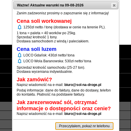
Ważne! Aktualne warunki na 09-08-2026
Zanim zadzwonisz prosimy o zapoznanie się z informacją!
Cena soli workowanej
notifications
1250zł netto / tonę (dostawa w cenie na terenie PL).
(+48) 12 333 73 21
1 tona = paleta = 40 worków po 25kg.
Sprzedaż krotność 1 tony.
Dostawa samochodem z windą i paleciakiem.
Cena soli luzem
Strona główna
notifications
LOCO Gdańsk: 430zł netto/ tona
notifications
LOCO Wola Baranowska: 530zł netto/ tona
Sól workowana
Sprzedaż krotność samochodu (25-27 ton).
Dostawa wyceniana indywidualnie.
Sól luzem
Jak zamówić?
Napisz wiadomość na e-mail:
biuro@sol-na-droge.pl
Podaj informacje: dane do faktury, dane do dostawy, telefon
Informacje
do kontaktu. Płatność na podstawie faktury.
Jak zarezerwować sól, otrzymać
O nas
Transport luzem
informacje o dostępności oraz cenie?
Napisz wiadomość na e-mail:
biuro@sol-na-droge.pl
Termin realizacji
Płatność
Rezerwy soli
Atesty i referencje
Przeczytałem, pokaż nr telefonu