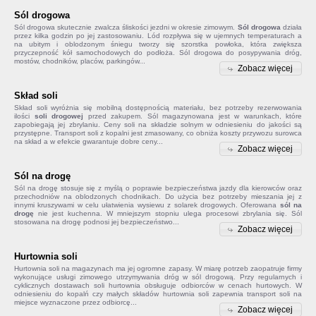
Sól drogowa
Sól drogowa
skutecznie zwalcza śliskości jezdni w okresie zimowym.
Sól drogowa
działa
przez kilka godzin po jej zastosowaniu. Lód rozpływa się w ujemnych temperaturach a
na ubitym i oblodzonym śniegu tworzy się szorstka powłoka, która zwiększa
przyczepność kół samochodowych do podłoża. Sól drogowa do posypywania dróg,
mostów, chodników, placów, parkingów...
Zobacz więcej
Skład soli
Skład soli
wyróżnia się mobilną dostępnością materiału, bez potrzeby rezerwowania
ilości
soli drogowej
przed zakupem. Sól magazynowana jest w warunkach, które
zapobiegają jej zbrylaniu. Ceny soli na składzie solnym w odniesieniu do jakości są
przystępne. Transport soli z kopalni jest zmasowany, co obniża koszty przywozu surowca
na skład a w efekcie gwarantuje dobre ceny...
Zobacz więcej
Sól na drogę
Sól na drogę
stosuje się z myślą o poprawie bezpieczeństwa jazdy dla kierowców oraz
przechodniów na oblodzonych chodnikach. Do użycia bez potrzeby mieszania jej z
innymi kruszywami w celu ułatwienia wysiewu z solarek drogowych. Oferowana
sól na
drogę
nie jest kuchenna. W mniejszym stopniu ulega procesowi zbrylania się. Sól
stosowana na drogę podnosi jej bezpieczeństwo...
Zobacz więcej
Hurtownia soli
Hurtownia soli na magazynach ma jej ogromne zapasy. W miarę potrzeb zaopatruje firmy
wykonujące usługi zimowego utrzymywania dróg w sól drogową. Przy regularnych i
cyklicznych dostawach soli hurtownia obsługuje odbiorców w cenach hurtowych. W
odniesieniu do kopalń czy małych składów
hurtownia soli
zapewnia transport soli na
miejsce wyznaczone przez odbiorcę...
Zobacz więcej