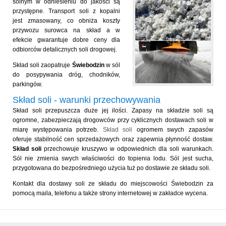
solnym w odniesieniu do jakości są
przystępne. Transport soli z kopalni
jest zmasowany, co obniża koszty
przywozu surowca na skład a w
efekcie gwarantuje dobre ceny dla
odbiorców detalicznych soli drogowej.
Skład soli zaopatruje
Świebodzin
w sól
do posypywania dróg, chodników,
parkingów.
Skład soli - warunki przechowywania
Skład soli przepuszcza duże jej ilości. Zapasy na składzie soli są
ogromne, zabezpieczają drogowców przy cyklicznych dostawach soli w
miarę występowania potrzeb.
Skład soli
ogromem swych zapasów
oferuje stabilność cen sprzedażowych oraz zapewnia płynność dostaw.
Skład soli
przechowuje kruszywo w odpowiednich dla soli warunkach.
Sól nie zmienia swych właściwości do topienia lodu. Sól jest sucha,
przygotowana do bezpośredniego użycia tuż po dostawie ze składu soli.
Kontakt dla dostawy soli ze składu do miejscowości Świebodzin za
pomocą maila, telefonu a także strony internetowej w zakładce wycena.