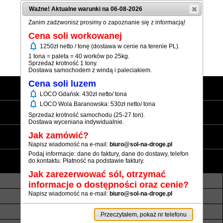
Ważne! Aktualne warunki na 06-08-2026
Zanim zadzwonisz prosimy o zapoznanie się z informacją!
Cena soli workowanej
notifications
1250zł netto / tonę (dostawa w cenie na terenie PL).
(+48) 12 333 73 21
1 tona = paleta = 40 worków po 25kg.
Sprzedaż krotność 1 tony.
Dostawa samochodem z windą i paleciakiem.
Cena soli luzem
Strona główna
notifications
LOCO Gdańsk: 430zł netto/ tona
notifications
LOCO Wola Baranowska: 530zł netto/ tona
Sól workowana
Sprzedaż krotność samochodu (25-27 ton).
Dostawa wyceniana indywidualnie.
Sól luzem
Jak zamówić?
Napisz wiadomość na e-mail:
biuro@sol-na-droge.pl
Podaj informacje: dane do faktury, dane do dostawy, telefon
Informacje
do kontaktu. Płatność na podstawie faktury.
Jak zarezerwować sól, otrzymać
O nas
Transport luzem
informacje o dostępności oraz cenie?
Napisz wiadomość na e-mail:
biuro@sol-na-droge.pl
Termin realizacji
Płatność
Rezerwy soli
Atesty i referencje
Przeczytałem, pokaż nr telefonu