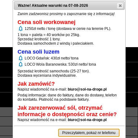
Ważne! Aktualne warunki na 07-08-2026
Zanim zadzwonisz prosimy o zapoznanie się z informacją!
Cena soli workowanej
notifications
1250zł netto / tonę (dostawa w cenie na terenie PL).
(+48) 12 333 73 21
1 tona = paleta = 40 worków po 25kg.
Sprzedaż krotność 1 tony.
Dostawa samochodem z windą i paleciakiem.
Cena soli luzem
Strona główna
notifications
LOCO Gdańsk: 430zł netto/ tona
notifications
LOCO Wola Baranowska: 530zł netto/ tona
Sól workowana
Sprzedaż krotność samochodu (25-27 ton).
Dostawa wyceniana indywidualnie.
Sól luzem
Jak zamówić?
Napisz wiadomość na e-mail:
biuro@sol-na-droge.pl
Podaj informacje: dane do faktury, dane do dostawy, telefon
Informacje
do kontaktu. Płatność na podstawie faktury.
Jak zarezerwować sól, otrzymać
O nas
Transport luzem
informacje o dostępności oraz cenie?
Napisz wiadomość na e-mail:
biuro@sol-na-droge.pl
Termin realizacji
Płatność
Rezerwy soli
Atesty i referencje
Przeczytałem, pokaż nr telefonu