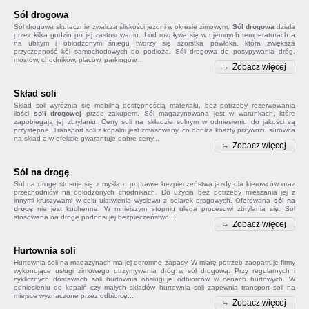
Sól drogowa
Sól drogowa
skutecznie zwalcza śliskości jezdni w okresie zimowym.
Sól drogowa
działa
przez kilka godzin po jej zastosowaniu. Lód rozpływa się w ujemnych temperaturach a
na ubitym i oblodzonym śniegu tworzy się szorstka powłoka, która zwiększa
przyczepność kół samochodowych do podłoża. Sól drogowa do posypywania dróg,
mostów, chodników, placów, parkingów...
Zobacz więcej
Skład soli
Skład soli
wyróżnia się mobilną dostępnością materiału, bez potrzeby rezerwowania
ilości
soli drogowej
przed zakupem. Sól magazynowana jest w warunkach, które
zapobiegają jej zbrylaniu. Ceny soli na składzie solnym w odniesieniu do jakości są
przystępne. Transport soli z kopalni jest zmasowany, co obniża koszty przywozu surowca
na skład a w efekcie gwarantuje dobre ceny...
Zobacz więcej
Sól na drogę
Sól na drogę
stosuje się z myślą o poprawie bezpieczeństwa jazdy dla kierowców oraz
przechodniów na oblodzonych chodnikach. Do użycia bez potrzeby mieszania jej z
innymi kruszywami w celu ułatwienia wysiewu z solarek drogowych. Oferowana
sól na
drogę
nie jest kuchenna. W mniejszym stopniu ulega procesowi zbrylania się. Sól
stosowana na drogę podnosi jej bezpieczeństwo...
Zobacz więcej
Hurtownia soli
Hurtownia soli na magazynach ma jej ogromne zapasy. W miarę potrzeb zaopatruje firmy
wykonujące usługi zimowego utrzymywania dróg w sól drogową. Przy regularnych i
cyklicznych dostawach soli hurtownia obsługuje odbiorców w cenach hurtowych. W
odniesieniu do kopalń czy małych składów
hurtownia soli
zapewnia transport soli na
miejsce wyznaczone przez odbiorcę...
Zobacz więcej