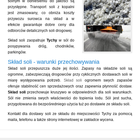
solnym w odniesieniu do jakości są
przystępne. Transport soli z kopalni
jest zmasowany, co obniża koszty
przywozu surowca na skład a w
efekcie gwarantuje dobre ceny dla
odbiorców detalicznych soli drogowej.
Skład soli zaopatruje
Tychy
w sól do
posypywania dróg, chodników,
parkingów.
Skład soli - warunki przechowywania
Skład soli przepuszcza duże jej ilości. Zapasy na składzie soli są
ogromne, zabezpieczają drogowców przy cyklicznych dostawach soli w
miarę występowania potrzeb.
Skład soli
ogromem swych zapasów
oferuje stabilność cen sprzedażowych oraz zapewnia płynność dostaw.
Skład soli
przechowuje kruszywo w odpowiednich dla soli warunkach.
Sól nie zmienia swych właściwości do topienia lodu. Sól jest sucha,
przygotowana do bezpośredniego użycia tuż po dostawie ze składu soli.
Kontakt dla dostawy soli ze składu do miejscowości Tychy za pomocą
maila, telefonu a także strony internetowej w zakładce wycena.