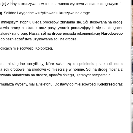
 jej z innymi kruszywami w celu ułatwienia wysiewu z solarek drogowych.
eg
. Solidne i wygodne w użytkowaniu kruszywo na drogę.
 mniejszym stopniu ulega procesowi zbrylania się. Sól stosowana na drogę
łatwia pracę piaskarek oraz posypywarek poruszających się na drogach.
iaskarek na drogę. Nasza
sól na drogę
posiada rekomendację
Narodowego
 do bezpieczeństwa użytkowania soli na drodze.
olicach miejscowości Kołobrzeg.
da niezbędne certyfikaty, które świadczą o spełnieniu przez sól norm
a soli drogowej na środowisko mieści się w normie. Sól na drogę można z
ania oblodzenia na drodze, opadów śniegu, ujemnych temperatur.
rmularza wyceny, maila, telefonu. Dostawy do miejscowości
Kołobrzeg
oraz