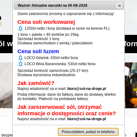
Ważne! Aktualne warunki na 06-08-2026
Zanim zadzwonisz prosimy o zapoznanie się z informacją!
Cena soli workowanej
notifications
1250zł netto / tonę (dostawa w cenie na terenie PL).
1 tona = paleta = 40 worków po 25kg.
Sprzedaż krotność 1 tony.
ól workowana
Sól luzem
Infor
Dostawa samochodem z windą i paleciakiem.
Cena soli luzem
notifications
LOCO Gdańsk: 430zł netto/ tona
notifications
LOCO Wola Baranowska: 530zł netto/ tona
Sprzedaż krotność samochodu (25-27 ton).
Dostawa wyceniana indywidualnie.
Jak zamówić?
Napisz wiadomość na e-mail:
biuro@sol-na-droge.pl
Podaj informacje: dane do faktury, dane do dostawy, telefon
do kontaktu. Płatność na podstawie faktury.
Jak zarezerwować sól, otrzymać
informacje o dostępności oraz cenie?
Napisz wiadomość na e-mail:
biuro@sol-na-droge.pl
Przeczytałem, pokaż nr telefonu
ie bezpieczeństwa jazdy dla kierowców oraz przechodniów na oblodzonych