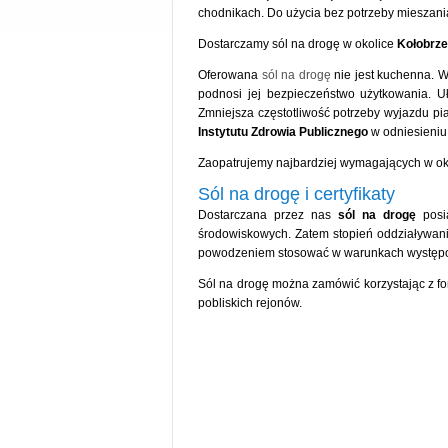
chodnikach. Do użycia bez potrzeby mieszania
Dostarczamy sól na drogę w okolice
Kołobrz
Oferowana
sól na drogę
nie jest kuchenna. W
podnosi jej bezpieczeństwo użytkowania. U
Zmniejsza częstotliwość potrzeby wyjazdu p
Instytutu Zdrowia Publicznego
w odniesieniu
Zaopatrujemy najbardziej wymagających w ok
Sól na drogę i certyfikaty
Dostarczana przez nas
sól na drogę
posia
środowiskowych. Zatem stopień oddziaływani
powodzeniem stosować w warunkach występow
Sól na drogę można zamówić korzystając z fo
pobliskich rejonów.