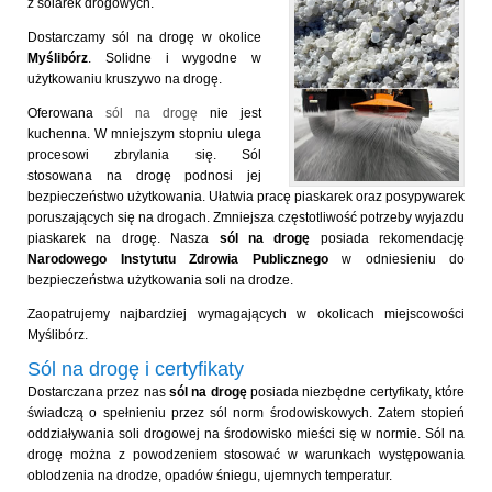
z solarek drogowych.
Dostarczamy sól na drogę w okolice
Myślibórz
. Solidne i wygodne w
użytkowaniu kruszywo na drogę.
Oferowana
sól na drogę
nie jest
kuchenna. W mniejszym stopniu ulega
procesowi zbrylania się. Sól
stosowana na drogę podnosi jej
bezpieczeństwo użytkowania. Ułatwia pracę piaskarek oraz posypywarek
poruszających się na drogach. Zmniejsza częstotliwość potrzeby wyjazdu
piaskarek na drogę. Nasza
sól na drogę
posiada rekomendację
Narodowego Instytutu Zdrowia Publicznego
w odniesieniu do
bezpieczeństwa użytkowania soli na drodze.
Zaopatrujemy najbardziej wymagających w okolicach miejscowości
Myślibórz.
Sól na drogę i certyfikaty
Dostarczana przez nas
sól na drogę
posiada niezbędne certyfikaty, które
świadczą o spełnieniu przez sól norm środowiskowych. Zatem stopień
oddziaływania soli drogowej na środowisko mieści się w normie. Sól na
drogę można z powodzeniem stosować w warunkach występowania
oblodzenia na drodze, opadów śniegu, ujemnych temperatur.