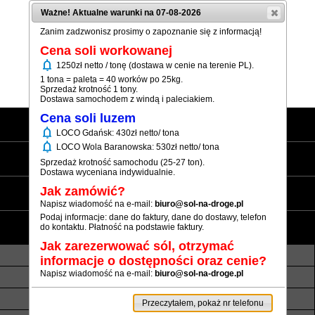
Ważne! Aktualne warunki na 07-08-2026
Zanim zadzwonisz prosimy o zapoznanie się z informacją!
Cena soli workowanej
notifications
1250zł netto / tonę (dostawa w cenie na terenie PL).
(+48) 12 333 73 21
1 tona = paleta = 40 worków po 25kg.
Sprzedaż krotność 1 tony.
Dostawa samochodem z windą i paleciakiem.
Cena soli luzem
Strona główna
notifications
LOCO Gdańsk: 430zł netto/ tona
notifications
LOCO Wola Baranowska: 530zł netto/ tona
Sól workowana
Sprzedaż krotność samochodu (25-27 ton).
Dostawa wyceniana indywidualnie.
Sól luzem
Jak zamówić?
Napisz wiadomość na e-mail:
biuro@sol-na-droge.pl
Podaj informacje: dane do faktury, dane do dostawy, telefon
Informacje
do kontaktu. Płatność na podstawie faktury.
Jak zarezerwować sól, otrzymać
O nas
Transport luzem
informacje o dostępności oraz cenie?
Napisz wiadomość na e-mail:
biuro@sol-na-droge.pl
Termin realizacji
Płatność
Rezerwy soli
Atesty i referencje
Przeczytałem, pokaż nr telefonu