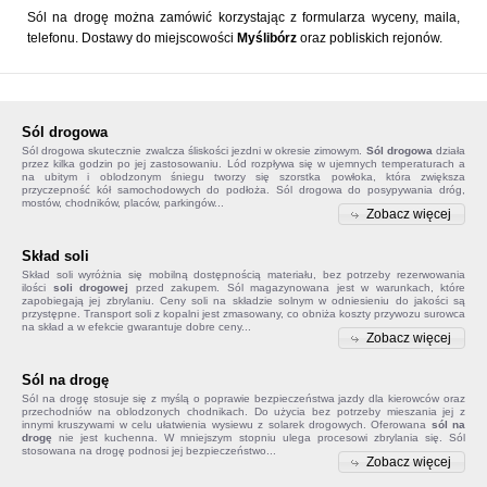
Sól na drogę można zamówić korzystając z formularza wyceny, maila,
telefonu. Dostawy do miejscowości
Myślibórz
oraz pobliskich rejonów.
Sól drogowa
Sól drogowa
skutecznie zwalcza śliskości jezdni w okresie zimowym.
Sól drogowa
działa
przez kilka godzin po jej zastosowaniu. Lód rozpływa się w ujemnych temperaturach a
na ubitym i oblodzonym śniegu tworzy się szorstka powłoka, która zwiększa
przyczepność kół samochodowych do podłoża. Sól drogowa do posypywania dróg,
mostów, chodników, placów, parkingów...
Zobacz więcej
Skład soli
Skład soli
wyróżnia się mobilną dostępnością materiału, bez potrzeby rezerwowania
ilości
soli drogowej
przed zakupem. Sól magazynowana jest w warunkach, które
zapobiegają jej zbrylaniu. Ceny soli na składzie solnym w odniesieniu do jakości są
przystępne. Transport soli z kopalni jest zmasowany, co obniża koszty przywozu surowca
na skład a w efekcie gwarantuje dobre ceny...
Zobacz więcej
Sól na drogę
Sól na drogę
stosuje się z myślą o poprawie bezpieczeństwa jazdy dla kierowców oraz
przechodniów na oblodzonych chodnikach. Do użycia bez potrzeby mieszania jej z
innymi kruszywami w celu ułatwienia wysiewu z solarek drogowych. Oferowana
sól na
drogę
nie jest kuchenna. W mniejszym stopniu ulega procesowi zbrylania się. Sól
stosowana na drogę podnosi jej bezpieczeństwo...
Zobacz więcej