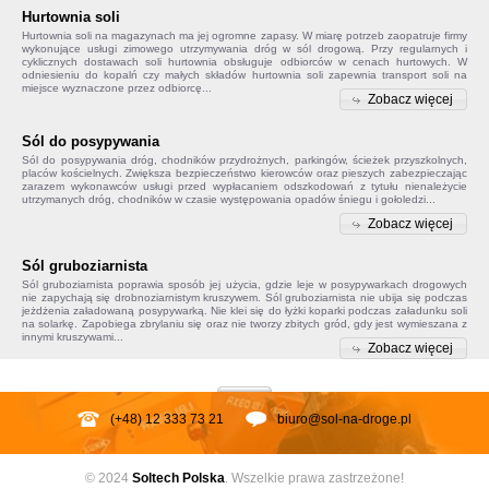
Hurtownia soli
Hurtownia soli na magazynach ma jej ogromne zapasy. W miarę potrzeb zaopatruje firmy
wykonujące usługi zimowego utrzymywania dróg w sól drogową. Przy regularnych i
cyklicznych dostawach soli hurtownia obsługuje odbiorców w cenach hurtowych. W
odniesieniu do kopalń czy małych składów
hurtownia soli
zapewnia transport soli na
miejsce wyznaczone przez odbiorcę...
Zobacz więcej
Sól do posypywania
Sól do posypywania
dróg, chodników przydrożnych, parkingów, ścieżek przyszkolnych,
placów kościelnych. Zwiększa bezpieczeństwo kierowców oraz pieszych zabezpieczając
zarazem wykonawców usługi przed wypłacaniem odszkodowań z tytułu nienależycie
utrzymanych dróg, chodników w czasie występowania opadów śniegu i gołoledzi...
Zobacz więcej
Sól gruboziarnista
Sól gruboziarnista poprawia sposób jej użycia, gdzie leje w posypywarkach drogowych
nie zapychają się drobnoziarnistym kruszywem.
Sól gruboziarnista
nie ubija się podczas
jeżdżenia załadowaną posypywarką. Nie klei się do łyżki koparki podczas załadunku soli
na solarkę. Zapobiega
zbrylaniu się
oraz nie tworzy zbitych gród, gdy jest wymieszana z
innymi kruszywami...
Zobacz więcej
(+48) 12 333 73 21
biuro@sol-na-droge.pl
© 2024
Soltech
Polska
. Wszelkie prawa zastrzeżone!