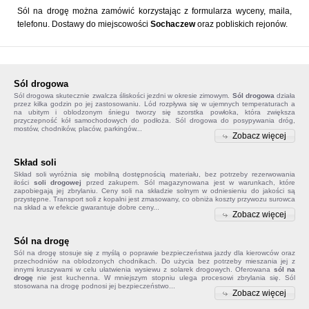
Sól na drogę można zamówić korzystając z formularza wyceny, maila,
telefonu. Dostawy do miejscowości
Sochaczew
oraz pobliskich rejonów.
Sól drogowa
Sól drogowa
skutecznie zwalcza śliskości jezdni w okresie zimowym.
Sól drogowa
działa
przez kilka godzin po jej zastosowaniu. Lód rozpływa się w ujemnych temperaturach a
na ubitym i oblodzonym śniegu tworzy się szorstka powłoka, która zwiększa
przyczepność kół samochodowych do podłoża. Sól drogowa do posypywania dróg,
mostów, chodników, placów, parkingów...
Zobacz więcej
Skład soli
Skład soli
wyróżnia się mobilną dostępnością materiału, bez potrzeby rezerwowania
ilości
soli drogowej
przed zakupem. Sól magazynowana jest w warunkach, które
zapobiegają jej zbrylaniu. Ceny soli na składzie solnym w odniesieniu do jakości są
przystępne. Transport soli z kopalni jest zmasowany, co obniża koszty przywozu surowca
na skład a w efekcie gwarantuje dobre ceny...
Zobacz więcej
Sól na drogę
Sól na drogę
stosuje się z myślą o poprawie bezpieczeństwa jazdy dla kierowców oraz
przechodniów na oblodzonych chodnikach. Do użycia bez potrzeby mieszania jej z
innymi kruszywami w celu ułatwienia wysiewu z solarek drogowych. Oferowana
sól na
drogę
nie jest kuchenna. W mniejszym stopniu ulega procesowi zbrylania się. Sól
stosowana na drogę podnosi jej bezpieczeństwo...
Zobacz więcej