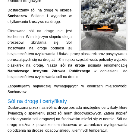
z solarek drogowych.
Dostarczamy sól na drogę w okolice
Sochaczew
. Solidne i wygodne w
użytkowaniu kruszywo na drogę.
Oferowana
sól na drogę
nie jest
kuchenna. W mniejszym stopniu ulega
procesowi zbrylania się. Sól
stosowana na drogę podnosi jej
bezpieczeństwo użytkowania. Ułatwia pracę piaskarek oraz posypywarek
poruszających się na drogach. Zmniejsza częstotliwość potrzeby wyjazdu
piaskarek na drogę. Nasza
sól na drogę
posiada rekomendację
Narodowego Instytutu Zdrowia Publicznego
w odniesieniu do
bezpieczeństwa użytkowania soli na drodze.
Zaopatrujemy najbardziej wymagających w okolicach miejscowości
Sochaczew.
Sól na drogę i certyfikaty
Dostarczana przez nas
sól na drogę
posiada niezbędne certyfikaty, które
świadczą o spełnieniu przez sól norm środowiskowych. Zatem stopień
oddziaływania soli drogowej na środowisko mieści się w normie. Sól na
drogę można z powodzeniem stosować w warunkach występowania
oblodzenia na drodze, opadów śniegu, ujemnych temperatur.