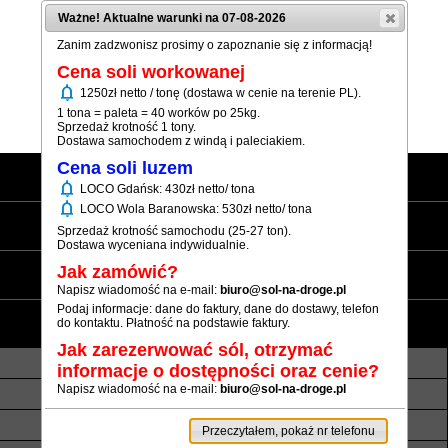
Ważne! Aktualne warunki na 07-08-2026
Zanim zadzwonisz prosimy o zapoznanie się z informacją!
Cena soli workowanej
notifications
1250zł netto / tonę (dostawa w cenie na terenie PL).
Pokaż numer
1 tona = paleta = 40 worków po 25kg.
Sprzedaż krotność 1 tony.
Dostawa samochodem z windą i paleciakiem.
Cena soli luzem
Strona główna
notifications
LOCO Gdańsk: 430zł netto/ tona
notifications
LOCO Wola Baranowska: 530zł netto/ tona
Sól workowana
Sprzedaż krotność samochodu (25-27 ton).
Dostawa wyceniana indywidualnie.
Sól luzem
Jak zamówić?
Napisz wiadomość na e-mail:
biuro@sol-na-droge.pl
Podaj informacje: dane do faktury, dane do dostawy, telefon
Informacje
do kontaktu. Płatność na podstawie faktury.
Jak zarezerwować sól, otrzymać
O nas
Transport luzem
informacje o dostępności oraz cenie?
Napisz wiadomość na e-mail:
biuro@sol-na-droge.pl
Termin realizacji
Płatność
Rezerwy soli
Atesty i referencje
Przeczytałem, pokaż nr telefonu