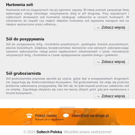
Hurtownia soli
Hurtownia soli na magazynach ma jej ogromne zapasy. W miarę potrzeb zaopatruje firmy
wykonujące usługi zimowego utrzymywania dróg w sól drogową. Przy regularnych i
cyklicznych dostawach soli hurtownia obsługuje odbiorców w cenach hurtowych. W
odniesieniu do kopalń czy małych składów
hurtownia soli
zapewnia transport soli na
miejsce wyznaczone przez odbiorcę...
Zobacz więcej
Sól do posypywania
Sól do posypywania
dróg, chodników przydrożnych, parkingów, ścieżek przyszkolnych,
placów kościelnych. Zwiększa bezpieczeństwo kierowców oraz pieszych zabezpieczając
zarazem wykonawców usługi przed wypłacaniem odszkodowań z tytułu nienależycie
utrzymanych dróg, chodników w czasie występowania opadów śniegu i gołoledzi...
Zobacz więcej
Sól gruboziarnista
Sól gruboziarnista poprawia sposób jej użycia, gdzie leje w posypywarkach drogowych
nie zapychają się drobnoziarnistym kruszywem.
Sól gruboziarnista
nie ubija się podczas
jeżdżenia załadowaną posypywarką. Nie klei się do łyżki koparki podczas załadunku soli
na solarkę. Zapobiega
zbrylaniu się
oraz nie tworzy zbitych gród, gdy jest wymieszana z
innymi kruszywami...
Zobacz więcej
Pokaż numer
biuro@sol-na-droge.pl
Warunki jak w komunikacie
© 2024
Soltech
Polska
. Wszelkie prawa zastrzeżone!