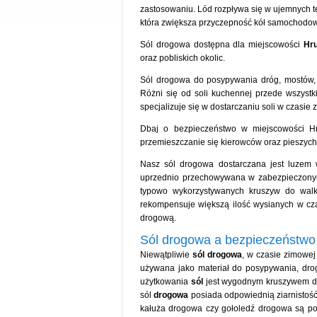
zastosowaniu. Lód rozpływa się w ujemnych t
która zwiększa przyczepność kół samochodow
Sól drogowa dostępna dla miejscowości
Hr
oraz pobliskich okolic.
Sól drogowa do posypywania dróg, mostów, 
Różni się od soli kuchennej przede wszystk
specjalizuje się w dostarczaniu soli w czasi
Dbaj o bezpieczeństwo w miejscowości H
przemieszczanie się kierowców oraz pieszych
Nasz sól drogowa dostarczana jest luzem 
uprzednio przechowywana w zabezpieczony
typowo wykorzystywanych kruszyw do walk
rekompensuje większą ilość wysianych w cza
drogową.
Sól drogowa a bezpieczeństwo
Niewątpliwie
sól drogowa
, w czasie zimowej
używana jako materiał do posypywania, dr
użytkowania
sól
jest wygodnym kruszywem do 
sól
drogowa
posiada odpowiednią ziarnistość
kałuża drogowa czy gołoledź drogowa są po