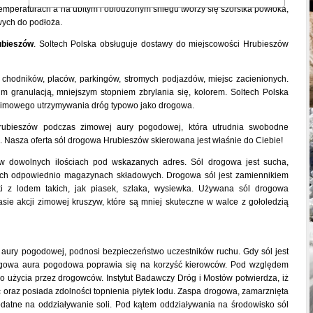
emperaturach a na ubitym i oblodzonym śniegu tworzy się szorstka powłoka,
ych do podłoża.
ubieszów
. Soltech Polska obsługuje dostawy do miejscowości Hrubieszów
chodników, placów, parkingów, stromych podjazdów, miejsc zacienionych.
im granulacją, mniejszym stopniem zbrylania się, kolorem. Soltech Polska
e zimowego utrzymywania dróg typowo jako drogowa.
rubieszów podczas zimowej aury pogodowej, która utrudnia swobodne
. Nasza oferta sól drogowa Hrubieszów skierowana jest właśnie do Ciebie!
w dowolnych ilościach pod wskazanych adres. Sól drogowa jest sucha,
ch odpowiednio magazynach składowych. Drogowa sól jest zamiennikiem
i z lodem takich, jak piasek, szlaka, wysiewka. Używana sól drogowa
sie akcji zimowej kruszyw, które są mniej skuteczne w walce z gołoledzią
 aury pogodowej, podnosi bezpieczeństwo uczestników ruchu. Gdy sól jest
ogowa aura pogodowa poprawia się na korzyść kierowców. Pod względem
użycia przez drogowców. Instytut Badawczy Dróg i Mostów potwierdza, iż
 oraz posiada zdolności topnienia płytek lodu. Zaspa drogowa, zamarznięta
datne na oddziaływanie soli. Pod kątem oddziaływania na środowisko sól