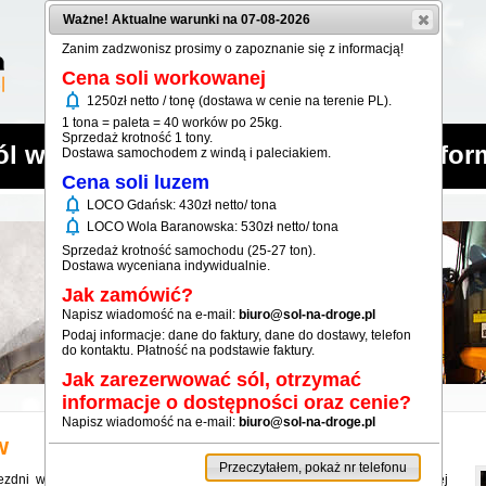
Ważne! Aktualne warunki na 07-08-2026
Zanim zadzwonisz prosimy o zapoznanie się z informacją!
Cena soli workowanej
notifications
1250zł netto / tonę (dostawa w cenie na terenie PL).
1 tona = paleta = 40 worków po 25kg.
Sprzedaż krotność 1 tony.
ól workowana
Sól luzem
Infor
Dostawa samochodem z windą i paleciakiem.
Cena soli luzem
notifications
LOCO Gdańsk: 430zł netto/ tona
notifications
LOCO Wola Baranowska: 530zł netto/ tona
Sprzedaż krotność samochodu (25-27 ton).
Dostawa wyceniana indywidualnie.
Jak zamówić?
Napisz wiadomość na e-mail:
biuro@sol-na-droge.pl
Podaj informacje: dane do faktury, dane do dostawy, telefon
do kontaktu. Płatność na podstawie faktury.
Jak zarezerwować sól, otrzymać
informacje o dostępności oraz cenie?
Napisz wiadomość na e-mail:
biuro@sol-na-droge.pl
w
Przeczytałem, pokaż nr telefonu
jezdni w okresie zimowym. Sól drogowa działa przez kilka godzin po jej