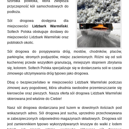
szorstka powłoka, która zwiększa
przyczepność kół samochodowych do
podłoża.
Sól drogowa dostępna dla
miejscowości
Lidzbark Warmiński
.
Soltech Polska obsługuje dostawy do
miejscowości Lidzbark Warmiński oraz
pobliskich okolic.
Sól drogowa do posypywania dróg, mostów, chodników, placów,
parkingów, stromych podjazdów, miejsc zacienionych. Różni się od soli
kuchennej przede wszystkim granulacją, mniejszym stopniem zbrylania
się, kolorem. Soltech Polska specjalizuje się w dostarczaniu soli w czasie
zimowego utrzymywania dróg typowo jako drogowa.
Dbaj o bezpieczeństwo w miejscowości Lidzbark Warmiński podczas
zimowej aury pogodowej, która utrudnia swobodne przemieszczanie się
kierowców oraz pieszych. Nasza oferta sól drogowa Lidzbark Warmiński
skierowana jest właśnie do Ciebie!
Nasz sól drogowa dostarczana jest luzem w dowolnych ilościach pod
wskazanych adres. Sól drogowa jest sucha, uprzednio przechowywana
w zabezpieczonych odpowiednio magazynach składowych. Drogowa sól
jest zamiennikiem typowo wykorzystywanych kruszyw do walki z lodem