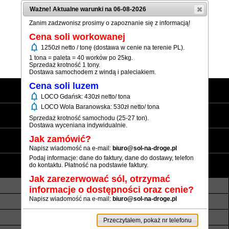
Ważne! Aktualne warunki na 06-08-2026
Zanim zadzwonisz prosimy o zapoznanie się z informacją!
Cena soli workowanej
notifications
1250zł netto / tonę (dostawa w cenie na terenie PL).
Pokaż numer
1 tona = paleta = 40 worków po 25kg.
Sprzedaż krotność 1 tony.
Dostawa samochodem z windą i paleciakiem.
Cena soli luzem
Strona główna
notifications
LOCO Gdańsk: 430zł netto/ tona
notifications
LOCO Wola Baranowska: 530zł netto/ tona
Sól workowana
Sprzedaż krotność samochodu (25-27 ton).
Dostawa wyceniana indywidualnie.
Sól luzem
Jak zamówić?
Napisz wiadomość na e-mail:
biuro@sol-na-droge.pl
Podaj informacje: dane do faktury, dane do dostawy, telefon
Informacje
do kontaktu. Płatność na podstawie faktury.
Jak zarezerwować sól, otrzymać
O nas
Transport luzem
informacje o dostępności oraz cenie?
Napisz wiadomość na e-mail:
biuro@sol-na-droge.pl
Termin realizacji
Płatność
Rezerwy soli
Atesty i referencje
Przeczytałem, pokaż nr telefonu