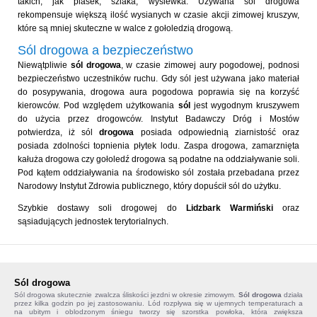
takich, jak piasek, szlaka, wysiewka. Używana sól drogowa
rekompensuje większą ilość wysianych w czasie akcji zimowej kruszyw,
które są mniej skuteczne w walce z gołoledzią drogową.
Sól drogowa a bezpieczeństwo
Niewątpliwie
sól drogowa
, w czasie zimowej aury pogodowej, podnosi
bezpieczeństwo uczestników ruchu. Gdy sól jest używana jako materiał
do posypywania, drogowa aura pogodowa poprawia się na korzyść
kierowców. Pod względem użytkowania
sól
jest wygodnym kruszywem
do użycia przez drogowców. Instytut Badawczy Dróg i Mostów
potwierdza, iż sól
drogowa
posiada odpowiednią ziarnistość oraz
posiada zdolności topnienia płytek lodu. Zaspa drogowa, zamarznięta
kałuża drogowa czy gołoledź drogowa są podatne na oddziaływanie soli.
Pod kątem oddziaływania na środowisko sól została przebadana przez
Narodowy Instytut Zdrowia publicznego, który dopuścił sól do użytku.
Szybkie dostawy soli drogowej do
Lidzbark Warmiński
oraz
sąsiadujących jednostek terytorialnych.
Sól drogowa
Sól drogowa
skutecznie zwalcza śliskości jezdni w okresie zimowym.
Sól drogowa
działa
przez kilka godzin po jej zastosowaniu. Lód rozpływa się w ujemnych temperaturach a
na ubitym i oblodzonym śniegu tworzy się szorstka powłoka, która zwiększa