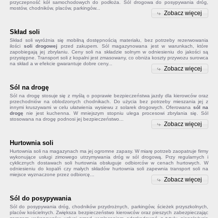
przyczepność kół samochodowych do podłoża. Sól drogowa do posypywania dróg,
mostów, chodników, placów, parkingów...
Zobacz więcej
Skład soli
Skład soli
wyróżnia się mobilną dostępnością materiału, bez potrzeby rezerwowania
ilości
soli drogowej
przed zakupem. Sól magazynowana jest w warunkach, które
zapobiegają jej zbrylaniu. Ceny soli na składzie solnym w odniesieniu do jakości są
przystępne. Transport soli z kopalni jest zmasowany, co obniża koszty przywozu surowca
na skład a w efekcie gwarantuje dobre ceny...
Zobacz więcej
Sól na drogę
Sól na drogę
stosuje się z myślą o poprawie bezpieczeństwa jazdy dla kierowców oraz
przechodniów na oblodzonych chodnikach. Do użycia bez potrzeby mieszania jej z
innymi kruszywami w celu ułatwienia wysiewu z solarek drogowych. Oferowana
sól na
drogę
nie jest kuchenna. W mniejszym stopniu ulega procesowi zbrylania się. Sól
stosowana na drogę podnosi jej bezpieczeństwo...
Zobacz więcej
Hurtownia soli
Hurtownia soli na magazynach ma jej ogromne zapasy. W miarę potrzeb zaopatruje firmy
wykonujące usługi zimowego utrzymywania dróg w sól drogową. Przy regularnych i
cyklicznych dostawach soli hurtownia obsługuje odbiorców w cenach hurtowych. W
odniesieniu do kopalń czy małych składów
hurtownia soli
zapewnia transport soli na
miejsce wyznaczone przez odbiorcę...
Zobacz więcej
Sól do posypywania
Sól do posypywania
dróg, chodników przydrożnych, parkingów, ścieżek przyszkolnych,
placów kościelnych. Zwiększa bezpieczeństwo kierowców oraz pieszych zabezpieczając