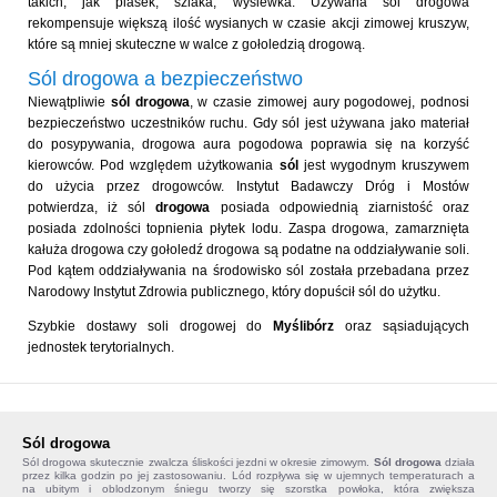
takich, jak piasek, szlaka, wysiewka. Używana sól drogowa
rekompensuje większą ilość wysianych w czasie akcji zimowej kruszyw,
które są mniej skuteczne w walce z gołoledzią drogową.
Sól drogowa a bezpieczeństwo
Niewątpliwie
sól drogowa
, w czasie zimowej aury pogodowej, podnosi
bezpieczeństwo uczestników ruchu. Gdy sól jest używana jako materiał
do posypywania, drogowa aura pogodowa poprawia się na korzyść
kierowców. Pod względem użytkowania
sól
jest wygodnym kruszywem
do użycia przez drogowców. Instytut Badawczy Dróg i Mostów
potwierdza, iż sól
drogowa
posiada odpowiednią ziarnistość oraz
posiada zdolności topnienia płytek lodu. Zaspa drogowa, zamarznięta
kałuża drogowa czy gołoledź drogowa są podatne na oddziaływanie soli.
Pod kątem oddziaływania na środowisko sól została przebadana przez
Narodowy Instytut Zdrowia publicznego, który dopuścił sól do użytku.
Szybkie dostawy soli drogowej do
Myślibórz
oraz sąsiadujących
jednostek terytorialnych.
Sól drogowa
Sól drogowa
skutecznie zwalcza śliskości jezdni w okresie zimowym.
Sól drogowa
działa
przez kilka godzin po jej zastosowaniu. Lód rozpływa się w ujemnych temperaturach a
na ubitym i oblodzonym śniegu tworzy się szorstka powłoka, która zwiększa