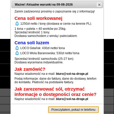
Ważne! Aktualne warunki na 09-08-2026
Zanim zadzwonisz prosimy o zapoznanie się z informacją!
Cena soli workowanej
notifications
1250zł netto / tonę (dostawa w cenie na terenie PL).
(+48) 12 333 73 21
1 tona = paleta = 40 worków po 25kg.
Sprzedaż krotność 1 tony.
Dostawa samochodem z windą i paleciakiem.
Cena soli luzem
Strona główna
notifications
LOCO Gdańsk: 430zł netto/ tona
notifications
LOCO Wola Baranowska: 530zł netto/ tona
Sól workowana
Sprzedaż krotność samochodu (25-27 ton).
Dostawa wyceniana indywidualnie.
Sól luzem
Jak zamówić?
Napisz wiadomość na e-mail:
biuro@sol-na-droge.pl
Podaj informacje: dane do faktury, dane do dostawy, telefon
Informacje
do kontaktu. Płatność na podstawie faktury.
Jak zarezerwować sól, otrzymać
O nas
Transport luzem
informacje o dostępności oraz cenie?
Napisz wiadomość na e-mail:
biuro@sol-na-droge.pl
Termin realizacji
Płatność
Rezerwy soli
Atesty i referencje
Przeczytałem, pokaż nr telefonu