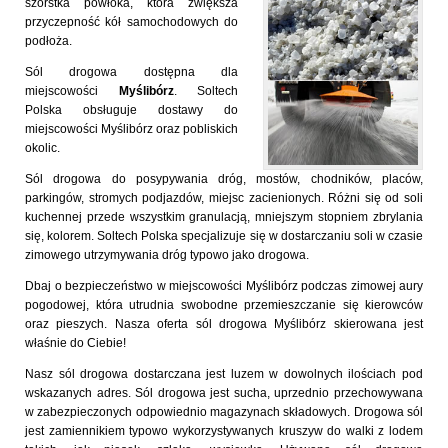
szorstka powłoka, która zwiększa
przyczepność kół samochodowych do
podłoża.
Sól drogowa dostępna dla
miejscowości
Myślibórz
. Soltech
Polska obsługuje dostawy do
miejscowości Myślibórz oraz pobliskich
okolic.
Sól drogowa do posypywania dróg, mostów, chodników, placów,
parkingów, stromych podjazdów, miejsc zacienionych. Różni się od soli
kuchennej przede wszystkim granulacją, mniejszym stopniem zbrylania
się, kolorem. Soltech Polska specjalizuje się w dostarczaniu soli w czasie
zimowego utrzymywania dróg typowo jako drogowa.
Dbaj o bezpieczeństwo w miejscowości Myślibórz podczas zimowej aury
pogodowej, która utrudnia swobodne przemieszczanie się kierowców
oraz pieszych. Nasza oferta sól drogowa Myślibórz skierowana jest
właśnie do Ciebie!
Nasz sól drogowa dostarczana jest luzem w dowolnych ilościach pod
wskazanych adres. Sól drogowa jest sucha, uprzednio przechowywana
w zabezpieczonych odpowiednio magazynach składowych. Drogowa sól
jest zamiennikiem typowo wykorzystywanych kruszyw do walki z lodem