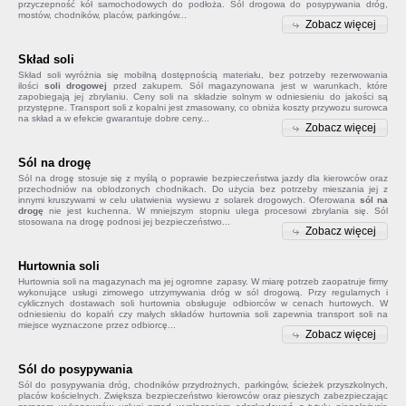
przyczepność kół samochodowych do podłoża. Sól drogowa do posypywania dróg,
mostów, chodników, placów, parkingów...
Zobacz więcej
Skład soli
Skład soli
wyróżnia się mobilną dostępnością materiału, bez potrzeby rezerwowania
ilości
soli drogowej
przed zakupem. Sól magazynowana jest w warunkach, które
zapobiegają jej zbrylaniu. Ceny soli na składzie solnym w odniesieniu do jakości są
przystępne. Transport soli z kopalni jest zmasowany, co obniża koszty przywozu surowca
na skład a w efekcie gwarantuje dobre ceny...
Zobacz więcej
Sól na drogę
Sól na drogę
stosuje się z myślą o poprawie bezpieczeństwa jazdy dla kierowców oraz
przechodniów na oblodzonych chodnikach. Do użycia bez potrzeby mieszania jej z
innymi kruszywami w celu ułatwienia wysiewu z solarek drogowych. Oferowana
sól na
drogę
nie jest kuchenna. W mniejszym stopniu ulega procesowi zbrylania się. Sól
stosowana na drogę podnosi jej bezpieczeństwo...
Zobacz więcej
Hurtownia soli
Hurtownia soli na magazynach ma jej ogromne zapasy. W miarę potrzeb zaopatruje firmy
wykonujące usługi zimowego utrzymywania dróg w sól drogową. Przy regularnych i
cyklicznych dostawach soli hurtownia obsługuje odbiorców w cenach hurtowych. W
odniesieniu do kopalń czy małych składów
hurtownia soli
zapewnia transport soli na
miejsce wyznaczone przez odbiorcę...
Zobacz więcej
Sól do posypywania
Sól do posypywania
dróg, chodników przydrożnych, parkingów, ścieżek przyszkolnych,
placów kościelnych. Zwiększa bezpieczeństwo kierowców oraz pieszych zabezpieczając