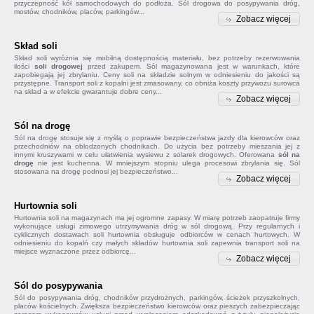
przyczepność kół samochodowych do podłoża. Sól drogowa do posypywania dróg,
mostów, chodników, placów, parkingów...
Zobacz więcej
Skład soli
Skład soli
wyróżnia się mobilną dostępnością materiału, bez potrzeby rezerwowania
ilości
soli drogowej
przed zakupem. Sól magazynowana jest w warunkach, które
zapobiegają jej zbrylaniu. Ceny soli na składzie solnym w odniesieniu do jakości są
przystępne. Transport soli z kopalni jest zmasowany, co obniża koszty przywozu surowca
na skład a w efekcie gwarantuje dobre ceny...
Zobacz więcej
Sól na drogę
Sól na drogę
stosuje się z myślą o poprawie bezpieczeństwa jazdy dla kierowców oraz
przechodniów na oblodzonych chodnikach. Do użycia bez potrzeby mieszania jej z
innymi kruszywami w celu ułatwienia wysiewu z solarek drogowych. Oferowana
sól na
drogę
nie jest kuchenna. W mniejszym stopniu ulega procesowi zbrylania się. Sól
stosowana na drogę podnosi jej bezpieczeństwo...
Zobacz więcej
Hurtownia soli
Hurtownia soli na magazynach ma jej ogromne zapasy. W miarę potrzeb zaopatruje firmy
wykonujące usługi zimowego utrzymywania dróg w sól drogową. Przy regularnych i
cyklicznych dostawach soli hurtownia obsługuje odbiorców w cenach hurtowych. W
odniesieniu do kopalń czy małych składów
hurtownia soli
zapewnia transport soli na
miejsce wyznaczone przez odbiorcę...
Zobacz więcej
Sól do posypywania
Sól do posypywania
dróg, chodników przydrożnych, parkingów, ścieżek przyszkolnych,
placów kościelnych. Zwiększa bezpieczeństwo kierowców oraz pieszych zabezpieczając