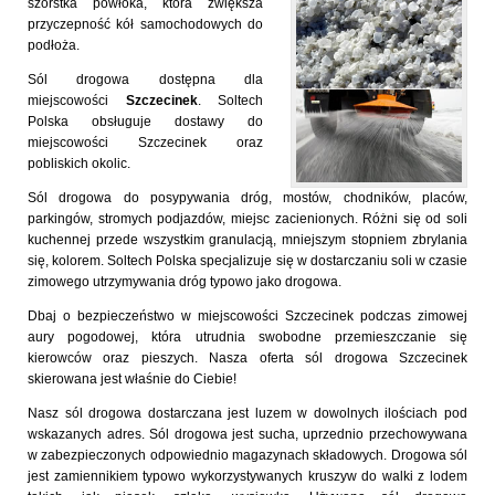
szorstka powłoka, która zwiększa
przyczepność kół samochodowych do
podłoża.
Sól drogowa dostępna dla
miejscowości
Szczecinek
. Soltech
Polska obsługuje dostawy do
miejscowości Szczecinek oraz
pobliskich okolic.
Sól drogowa do posypywania dróg, mostów, chodników, placów,
parkingów, stromych podjazdów, miejsc zacienionych. Różni się od soli
kuchennej przede wszystkim granulacją, mniejszym stopniem zbrylania
się, kolorem. Soltech Polska specjalizuje się w dostarczaniu soli w czasie
zimowego utrzymywania dróg typowo jako drogowa.
Dbaj o bezpieczeństwo w miejscowości Szczecinek podczas zimowej
aury pogodowej, która utrudnia swobodne przemieszczanie się
kierowców oraz pieszych. Nasza oferta sól drogowa Szczecinek
skierowana jest właśnie do Ciebie!
Nasz sól drogowa dostarczana jest luzem w dowolnych ilościach pod
wskazanych adres. Sól drogowa jest sucha, uprzednio przechowywana
w zabezpieczonych odpowiednio magazynach składowych. Drogowa sól
jest zamiennikiem typowo wykorzystywanych kruszyw do walki z lodem