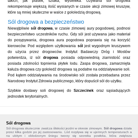
takich, jak piasek, szlaka, wysiewka. Używana sól drogowa
rekompensuje większą ilość wysianych w czasie akcji zimowej kruszyw,
które są mniej skuteczne w walce z gołoledzią drogową.
Sól drogowa a bezpieczeństwo
Niewątpliwie
sól drogowa
, w czasie zimowej aury pogodowej, podnosi
bezpieczeństwo uczestników ruchu. Gdy sól jest używana jako materiał
do posypywania, drogowa aura pogodowa poprawia się na korzyść
kierowców. Pod względem użytkowania
sól
jest wygodnym kruszywem
do użycia przez drogowców. Instytut Badawczy Dróg i Mostów
potwierdza, iż sól
drogowa
posiada odpowiednią ziarnistość oraz
posiada zdolności topnienia płytek lodu. Zaspa drogowa, zamarznięta
kałuża drogowa czy gołoledź drogowa są podatne na oddziaływanie soli.
Pod kątem oddziaływania na środowisko sól została przebadana przez
Narodowy Instytut Zdrowia publicznego, który dopuścił sól do użytku.
Szybkie dostawy soli drogowej do
Szczecinek
oraz sąsiadujących
jednostek terytorialnych.
Sól drogowa
Sól drogowa
skutecznie zwalcza śliskości jezdni w okresie zimowym.
Sól drogowa
działa
przez kilka godzin po jej zastosowaniu. Lód rozpływa się w ujemnych temperaturach a
na ubitym i oblodzonym śniegu tworzy się szorstka powłoka, która zwiększa