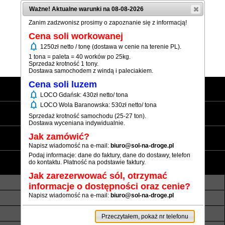
Ważne! Aktualne warunki na 08-08-2026
Zanim zadzwonisz prosimy o zapoznanie się z informacją!
Cena soli workowanej
notifications
1250zł netto / tonę (dostawa w cenie na terenie PL).
(+48) 12 333 73 21
1 tona = paleta = 40 worków po 25kg.
Sprzedaż krotność 1 tony.
Dostawa samochodem z windą i paleciakiem.
Cena soli luzem
Strona główna
notifications
LOCO Gdańsk: 430zł netto/ tona
notifications
LOCO Wola Baranowska: 530zł netto/ tona
Sól workowana
Sprzedaż krotność samochodu (25-27 ton).
Dostawa wyceniana indywidualnie.
Sól luzem
Jak zamówić?
Napisz wiadomość na e-mail:
biuro@sol-na-droge.pl
Podaj informacje: dane do faktury, dane do dostawy, telefon
Informacje
do kontaktu. Płatność na podstawie faktury.
Jak zarezerwować sól, otrzymać
O nas
Transport luzem
informacje o dostępności oraz cenie?
Napisz wiadomość na e-mail:
biuro@sol-na-droge.pl
Termin realizacji
Płatność
Rezerwy soli
Atesty i referencje
Przeczytałem, pokaż nr telefonu