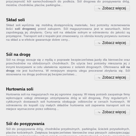
przyczepność kół samochodowych do podłoża. Sól drogowa do posypywania dróg,
mostów, chodników, placów, parkingów...
Zobacz więcej
Skład soli
Skład soli
wyróżnia się mobilną dostępnością materiału, bez potrzeby rezerwowania
ilości
soli drogowej
przed zakupem. Sól magazynowana jest w warunkach, które
zapobiegają jej zbrylaniu. Ceny soli na składzie solnym w odniesieniu do jakości są
przystępne. Transport soli z kopalni jest zmasowany, co obniża koszty przywozu surowca
na skład a w efekcie gwarantuje dobre ceny...
Zobacz więcej
Sól na drogę
Sól na drogę
stosuje się z myślą o poprawie bezpieczeństwa jazdy dla kierowców oraz
przechodniów na oblodzonych chodnikach. Do użycia bez potrzeby mieszania jej z
innymi kruszywami w celu ułatwienia wysiewu z solarek drogowych. Oferowana
sól na
drogę
nie jest kuchenna. W mniejszym stopniu ulega procesowi zbrylania się. Sól
stosowana na drogę podnosi jej bezpieczeństwo...
Zobacz więcej
Hurtownia soli
Hurtownia soli na magazynach ma jej ogromne zapasy. W miarę potrzeb zaopatruje firmy
wykonujące usługi zimowego utrzymywania dróg w sól drogową. Przy regularnych i
cyklicznych dostawach soli hurtownia obsługuje odbiorców w cenach hurtowych. W
odniesieniu do kopalń czy małych składów
hurtownia soli
zapewnia transport soli na
miejsce wyznaczone przez odbiorcę...
Zobacz więcej
Sól do posypywania
Sól do posypywania
dróg, chodników przydrożnych, parkingów, ścieżek przyszkolnych,
placów kościelnych. Zwiększa bezpieczeństwo kierowców oraz pieszych zabezpieczając