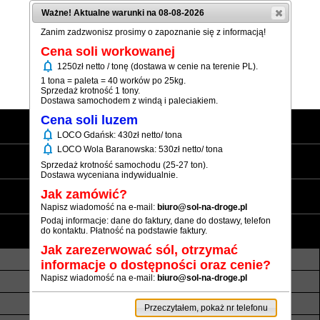
Ważne! Aktualne warunki na 08-08-2026
Zanim zadzwonisz prosimy o zapoznanie się z informacją!
Cena soli workowanej
notifications
1250zł netto / tonę (dostawa w cenie na terenie PL).
(+48) 12 333 73 21
1 tona = paleta = 40 worków po 25kg.
Sprzedaż krotność 1 tony.
Dostawa samochodem z windą i paleciakiem.
Cena soli luzem
Strona główna
notifications
LOCO Gdańsk: 430zł netto/ tona
notifications
LOCO Wola Baranowska: 530zł netto/ tona
Sól workowana
Sprzedaż krotność samochodu (25-27 ton).
Dostawa wyceniana indywidualnie.
Sól luzem
Jak zamówić?
Napisz wiadomość na e-mail:
biuro@sol-na-droge.pl
Podaj informacje: dane do faktury, dane do dostawy, telefon
Informacje
do kontaktu. Płatność na podstawie faktury.
Jak zarezerwować sól, otrzymać
O nas
Transport luzem
informacje o dostępności oraz cenie?
Napisz wiadomość na e-mail:
biuro@sol-na-droge.pl
Termin realizacji
Płatność
Rezerwy soli
Atesty i referencje
Przeczytałem, pokaż nr telefonu