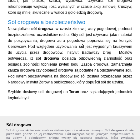
takich, jak piasek, szlaka, wysiewka. Używana sól drogowa
rekompensuje większą ilość wysianych w czasie akcji zimowej kruszyw,
które są mniej skuteczne w walce z gołoledzią drogową.
Sól drogowa a bezpieczeństwo
Niewątpliwie
sól drogowa
, w czasie zimowej aury pogodowej, podnosi
bezpieczeństwo uczestników ruchu. Gdy sól jest używana jako materiał
do posypywania, drogowa aura pogodowa poprawia się na korzyść
kierowców. Pod względem użytkowania
sól
jest wygodnym kruszywem
do użycia przez drogowców. Instytut Badawczy Dróg i Mostów
potwierdza, iż sól
drogowa
posiada odpowiednią ziarnistość oraz
posiada zdolności topnienia płytek lodu. Zaspa drogowa, zamarznięta
kałuża drogowa czy gołoledź drogowa są podatne na oddziaływanie soli.
Pod kątem oddziaływania na środowisko sól została przebadana przez
Narodowy Instytut Zdrowia publicznego, który dopuścił sól do użytku.
Szybkie dostawy soli drogowej do
Toruń
oraz sąsiadujących jednostek
terytorialnych.
Sól drogowa
Sól drogowa
skutecznie zwalcza śliskości jezdni w okresie zimowym.
Sól drogowa
działa
przez kilka godzin po jej zastosowaniu. Lód rozpływa się w ujemnych temperaturach a
na ubitym i oblodzonym śniegu tworzy się szorstka powłoka, która zwiększa