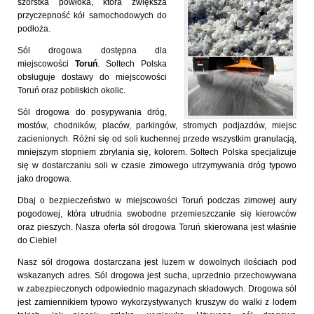
szorstka powłoka, która zwiększa
przyczepność kół samochodowych do
podłoża.
Sól drogowa dostępna dla
miejscowości
Toruń
. Soltech Polska
obsługuje dostawy do miejscowości
Toruń oraz pobliskich okolic.
Sól drogowa do posypywania dróg,
mostów, chodników, placów, parkingów, stromych podjazdów, miejsc
zacienionych. Różni się od soli kuchennej przede wszystkim granulacją,
mniejszym stopniem zbrylania się, kolorem. Soltech Polska specjalizuje
się w dostarczaniu soli w czasie zimowego utrzymywania dróg typowo
jako drogowa.
Dbaj o bezpieczeństwo w miejscowości Toruń podczas zimowej aury
pogodowej, która utrudnia swobodne przemieszczanie się kierowców
oraz pieszych. Nasza oferta sól drogowa Toruń skierowana jest właśnie
do Ciebie!
Nasz sól drogowa dostarczana jest luzem w dowolnych ilościach pod
wskazanych adres. Sól drogowa jest sucha, uprzednio przechowywana
w zabezpieczonych odpowiednio magazynach składowych. Drogowa sól
jest zamiennikiem typowo wykorzystywanych kruszyw do walki z lodem