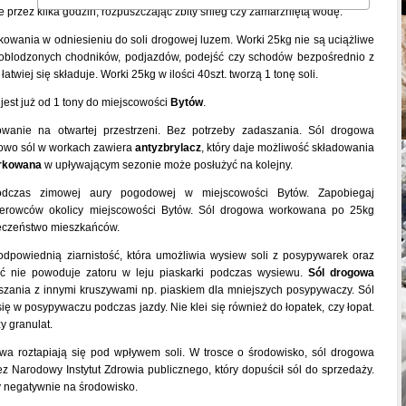
e przez kilka godzin, rozpuszczając zbity śnieg czy zamarzniętą wodę.
owania w odniesieniu do soli drogowej luzem. Worki 25kg nie są uciążliwe
oblodzonych chodników, podjazdów, podejść czy schodów bezpośrednio z
iej się składuje. Worki 25kg w ilości 40szt. tworzą 1 tonę soli.
est już od 1 tony do miejscowości
Bytów
.
wanie na otwartej przestrzeni. Bez potrzeby zadaszania. Sól drogowa
kowo sól w workach zawiera
antyzbrylacz
, który daje możliwość składowania
orkowana
w upływającym sezonie może posłużyć na kolejny.
dczas zimowej aury pogodowej w miejscowości Bytów. Zapobiegaj
ierowców okolicy miejscowości Bytów. Sól drogowa workowana po 25kg
ieczeństwo mieszkańców.
powiednią ziarnistość, która umożliwia wysiew soli z posypywarek oraz
ość nie powoduje zatoru w leju piaskarki podczas wysiewu.
Sól drogowa
szania z innymi kruszywami np. piaskiem dla mniejszych posypywaczy. Sól
ię w posypywaczu podczas jazdy. Nie klei się również do łopatek, czy łopat.
 granulat.
wa roztapiają się pod wpływem soli. W trosce o środowisko, sól drogowa
 Narodowy Instytut Zdrowia publicznego, który dopuścił sól do sprzedaży.
y negatywnie na środowisko.