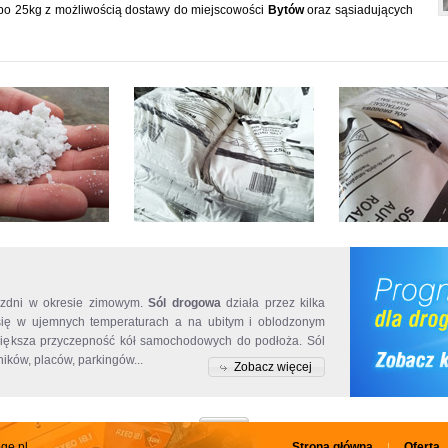
 po 25kg z możliwością dostawy do miejscowości
Bytów
oraz sąsiadujących
Skład soli
jezdni w okresie zimowym.
Sól drogowa
działa przez kilka
Skład soli
wyróżni
 się w ujemnych temperaturach a na ubitym i oblodzonym
przed zakupem. S
zwiększa przyczepność kół samochodowych do podłoża. Sól
składzie solnym 
ków, placów, parkingów...
obniża koszty prz
Zobacz więcej
ge.pl
Strona główna
Oferta