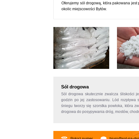
Oferujemy sól drogową, która pakowana jest
okolic miejscowości Bytów.
Sól drogowa
Sól drogowa
skutecznie zwalcza śliskości 
godzin po jej zastosowaniu. Lód rozpływa
śniegu tworzy się szorstka powłoka, która 
drogowa do posypywania dróg, mostów, chodni
Pokaż numer
biuro@sol-na-dro