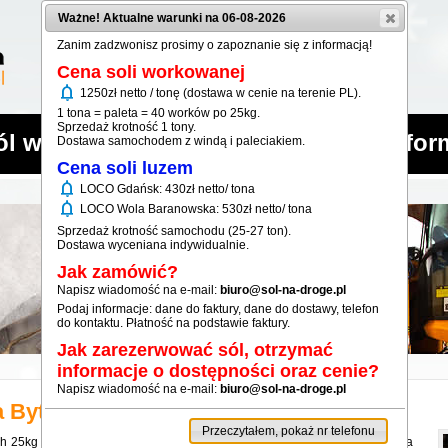
Ważne! Aktualne warunki na 06-08-2026
Zanim zadzwonisz prosimy o zapoznanie się z informacją!
Cena soli workowanej
notifications
1250zł netto / tonę (dostawa w cenie na terenie PL).
1 tona = paleta = 40 worków po 25kg.
Sprzedaż krotność 1 tony.
ól workowana
Sól luzem
Infor
Dostawa samochodem z windą i paleciakiem.
Cena soli luzem
notifications
LOCO Gdańsk: 430zł netto/ tona
notifications
LOCO Wola Baranowska: 530zł netto/ tona
Sprzedaż krotność samochodu (25-27 ton).
Dostawa wyceniana indywidualnie.
Jak zamówić?
Napisz wiadomość na e-mail:
biuro@sol-na-droge.pl
Podaj informacje: dane do faktury, dane do dostawy, telefon
do kontaktu. Płatność na podstawie faktury.
Jak zarezerwować sól, otrzymać
informacje o dostępności oraz cenie?
Napisz wiadomość na e-mail:
biuro@sol-na-droge.pl
a
Bytów
Przeczytałem, pokaż nr telefonu
ch 25kg dla miejscowości Bytów. Oferowana sól workowana dobrze zwalcza