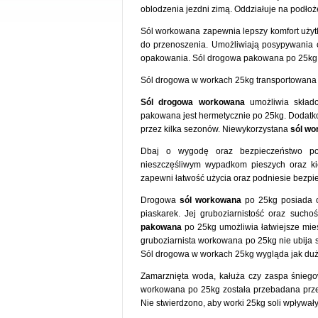
oblodzenia jezdni zimą. Oddziałuje na podłoż
Sól workowana zapewnia lepszy komfort użytk
do przenoszenia. Umożliwiają posypywania 
opakowania. Sól drogowa pakowana po 25kg łatw
Sól drogowa w workach 25kg transportowana j
Sól drogowa workowana
umożliwia składo
pakowana jest hermetycznie po 25kg. Dodat
przez kilka sezonów. Niewykorzystana
sól w
Dbaj o wygodę oraz bezpieczeństwo po
nieszczęśliwym wypadkom pieszych oraz k
zapewni łatwość użycia oraz podniesie bezp
Drogowa
sól workowana
po 25kg posiada od
piaskarek. Jej gruboziarnistość oraz such
pakowana
po 25kg umożliwia łatwiejsze mie
gruboziarnista workowana po 25kg nie ubija s
Sól drogowa w workach 25kg wygląda jak duży
Zamarznięta woda, kałuża czy zaspa śniego
workowana po 25kg została przebadana przez
Nie stwierdzono, aby worki 25kg soli wpływał