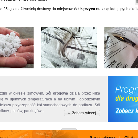
po 25kg z możliwością dostawy do miejscowości
Łęczyca
oraz sąsiadujących okoli
Skład soli
jezdni w okresie zimowym.
Sól drogowa
działa przez kilka
Skład soli
wyróżni
 się w ujemnych temperaturach a na ubitym i oblodzonym
przed zakupem. S
zwiększa przyczepność kół samochodowych do podłoża. Sól
składzie solnym 
ków, placów, parkingów...
obniża koszty prz
Zobacz więcej
ge.pl
Strona główna
Oferta