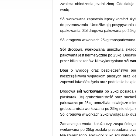
zwalcza oblodzenia jezdni zimą. Oddziałuje 
wodę.
Sól workowana zapewnia lepszy komfort użytk
do przenoszenia. Umożliwiają posypywania 
opakowania. Sól drogowa pakowana po 25kg łatw
Sól drogowa w workach 25kg transportowana j
Sól drogowa workowana
umożliwia składo
pakowana jest hermetycznie po 25kg. Dodat
przez kilka sezonów. Niewykorzystana
sól w
Dbaj o wygodę oraz bezpieczeństwo pod
nieszczęśliwym wypadkom pieszych oraz ki
zapewni łatwość użycia oraz podniesie bezp
Drogowa
sól workowana
po 25kg posiada od
piaskarek. Jej gruboziarnistość oraz such
pakowana
po 25kg umożliwia łatwiejsze mie
gruboziarnista workowana po 25kg nie ubija s
Sól drogowa w workach 25kg wygląda jak duży
Zamarznięta woda, kałuża czy zaspa śniego
workowana po 25kg została przebadana przez
Nie stwierdzono, aby worki 25kg soli wpływał