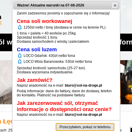
Ważne! Aktualne warunki na 07-08-2026
Zanim zadzwonisz prosimy o zapoznanie się z informacją!
Cena soli workowanej
notifications
1250zł netto / tonę (dostawa w cenie na terenie PL).
1 tona = paleta = 40 worków po 25kg.
Sprzedaż krotność 1 tony.
ól workowana
Sól luzem
Infor
Dostawa samochodem z windą i paleciakiem.
Cena soli luzem
notifications
LOCO Gdańsk: 430zł netto/ tona
notifications
LOCO Wola Baranowska: 530zł netto/ tona
Sprzedaż krotność samochodu (25-27 ton).
Dostawa wyceniana indywidualnie.
Jak zamówić?
Napisz wiadomość na e-mail:
biuro@sol-na-droge.pl
Podaj informacje: dane do faktury, dane do dostawy, telefon
do kontaktu. Płatność na podstawie faktury.
Jak zarezerwować sól, otrzymać
informacje o dostępności oraz cenie?
Napisz wiadomość na e-mail:
biuro@sol-na-droge.pl
a
Łęczyca
Przeczytałem, pokaż nr telefonu
rkach 25kg dla miejscowości Łęczyca. Oferowana sól workowana dobrze