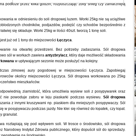
na podłoże przez kilka godzin, rozpuszczając zbity śnieg czy zamarzniętą
owania w odniesieniu do soli drogowej luzem. Worki 25kg nie są uciążliwe
oblodzonych chodników, podjazdów, podejść czy schodów bezpośrednio z
iej się składuje. Worki 25kg w ilości 40szt. tworzą 1 tonę soli.
est już od 1 tony do miejscowości
Łęczyca
.
wanie na otwartej przestrzeni. Bez potrzeby zadaszania. Sól drogowa
kowo sól w workach zawiera
antyzbrylacz
, który daje możliwość składowania
orkowana
w upływającym sezonie może posłużyć na kolejny.
czas zimowej aury pogodowej w miejscowości Łęczyca. Zapobiegaj
erowców okolicy miejscowości Łęczyca. Sól drogowa workowana po 25kg
ieczeństwo mieszkańców.
powiednią ziarnistość, która umożliwia wysiew soli z posypywarek oraz
ość nie powoduje zatoru w leju piaskarki podczas wysiewu.
Sól drogowa
szania z innymi kruszywami np. piaskiem dla mniejszych posypywaczy. Sól
ię w posypywaczu podczas jazdy. Nie klei się również do łopatek, czy łopat.
 granulat.
wa roztapiają się pod wpływem soli. W trosce o środowisko, sól drogowa
 Narodowy Instytut Zdrowia publicznego, który dopuścił sól do sprzedaży.
y negatywnie na środowisko.