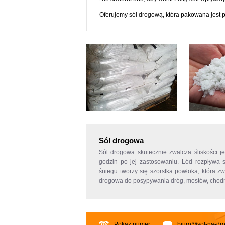
Oferujemy sól drogową, która pakowana jest 
Sól drogowa
Sól drogowa
skutecznie zwalcza śliskości 
godzin po jej zastosowaniu. Lód rozpływa
śniegu tworzy się szorstka powłoka, która 
drogowa do posypywania dróg, mostów, chodni
Pokaż numer
biuro@sol-na-dro