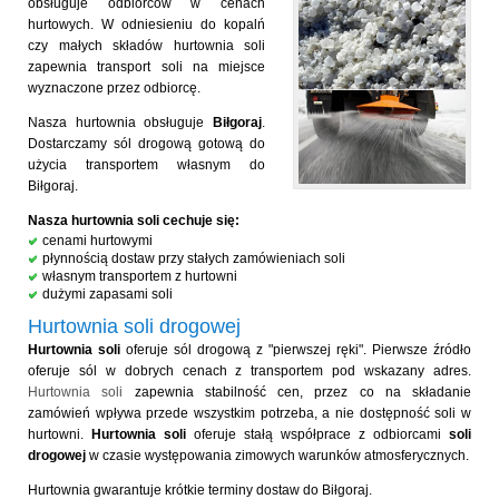
obsługuje odbiorców w cenach
hurtowych. W odniesieniu do kopalń
czy małych składów hurtownia soli
zapewnia transport soli na miejsce
wyznaczone przez odbiorcę.
Nasza hurtownia obsługuje
Biłgoraj
.
Dostarczamy sól drogową gotową do
użycia transportem własnym do
Biłgoraj.
Nasza hurtownia soli cechuje się:
cenami hurtowymi
płynnością dostaw przy stałych zamówieniach soli
własnym transportem z hurtowni
dużymi zapasami soli
Hurtownia soli drogowej
Hurtownia soli
oferuje sól drogową z "pierwszej ręki". Pierwsze źródło
oferuje sól w dobrych cenach z transportem pod wskazany adres.
Hurtownia soli
zapewnia stabilność cen, przez co na składanie
zamówień wpływa przede wszystkim potrzeba, a nie dostępność soli w
hurtowni.
Hurtownia soli
oferuje stałą współprace z odbiorcami
soli
drogowej
w czasie występowania zimowych warunków atmosferycznych.
Hurtownia gwarantuje krótkie terminy dostaw do Biłgoraj.