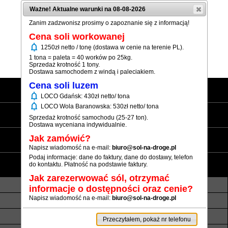
Ważne! Aktualne warunki na 08-08-2026
Zanim zadzwonisz prosimy o zapoznanie się z informacją!
Cena soli workowanej
notifications
1250zł netto / tonę (dostawa w cenie na terenie PL).
(+48) 12 333 73 21
1 tona = paleta = 40 worków po 25kg.
Sprzedaż krotność 1 tony.
Dostawa samochodem z windą i paleciakiem.
Cena soli luzem
Strona główna
notifications
LOCO Gdańsk: 430zł netto/ tona
notifications
LOCO Wola Baranowska: 530zł netto/ tona
Sól workowana
Sprzedaż krotność samochodu (25-27 ton).
Dostawa wyceniana indywidualnie.
Sól luzem
Jak zamówić?
Napisz wiadomość na e-mail:
biuro@sol-na-droge.pl
Podaj informacje: dane do faktury, dane do dostawy, telefon
Informacje
do kontaktu. Płatność na podstawie faktury.
Jak zarezerwować sól, otrzymać
O nas
Transport luzem
informacje o dostępności oraz cenie?
Napisz wiadomość na e-mail:
biuro@sol-na-droge.pl
Termin realizacji
Płatność
Rezerwy soli
Atesty i referencje
Przeczytałem, pokaż nr telefonu