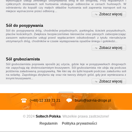
wykonujące usługi zimowego utrzymywania dróg w sól drogową. Przy regularnych i
cyklicznych dostawach soli hurtownia obsługuje odbiorców w cenach hurtowych. W
odniesieniu do kopalń czy małych składów
hurtownia soli
zapewnia transport soli na
miejsce wyznaczone przez odbiorcę...
Zobacz więcej
Sól do posypywania
Sól do posypywania
dróg, chodników przydrożnych, parkingów, ścieżek przyszkolnych,
placów kościelnych. Zwiększa bezpieczeństwo kierowców oraz pieszych zabezpieczając
zarazem wykonawców usługi przed wypłacaniem odszkodowań z tytułu nienależycie
utrzymanych dróg, chodników w czasie występowania opadów śniegu i gołoledzi...
Zobacz więcej
Sól gruboziarnista
Sól gruboziarnista poprawia sposób jej użycia, gdzie leje w posypywarkach drogowych
nie zapychają się drobnoziarnistym kruszywem.
Sól gruboziarnista
nie ubija się podczas
jeżdżenia załadowaną posypywarką. Nie klei się do łyżki koparki podczas załadunku soli
na solarkę. Zapobiega
zbrylaniu się
oraz nie tworzy zbitych gród, gdy jest wymieszana z
innymi kruszywami...
Zobacz więcej
(+48) 12 333 73 21
biuro@sol-na-droge.pl
© 2024
Soltech
Polska
. Wszelkie prawa zastrzeżone!
Regulamin
Polityka prywatności