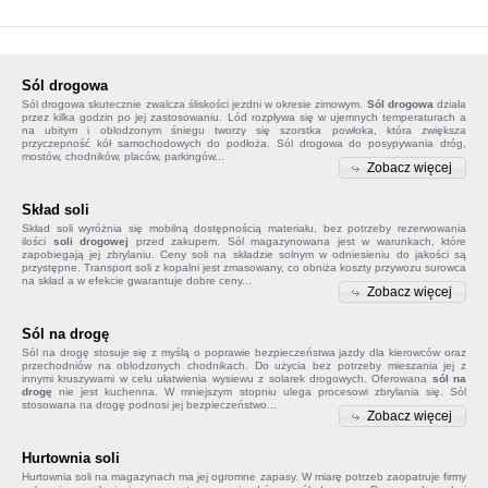
Sól drogowa
Sól drogowa
skutecznie zwalcza śliskości jezdni w okresie zimowym.
Sól drogowa
działa
przez kilka godzin po jej zastosowaniu. Lód rozpływa się w ujemnych temperaturach a
na ubitym i oblodzonym śniegu tworzy się szorstka powłoka, która zwiększa
przyczepność kół samochodowych do podłoża. Sól drogowa do posypywania dróg,
mostów, chodników, placów, parkingów...
Zobacz więcej
Skład soli
Skład soli
wyróżnia się mobilną dostępnością materiału, bez potrzeby rezerwowania
ilości
soli drogowej
przed zakupem. Sól magazynowana jest w warunkach, które
zapobiegają jej zbrylaniu. Ceny soli na składzie solnym w odniesieniu do jakości są
przystępne. Transport soli z kopalni jest zmasowany, co obniża koszty przywozu surowca
na skład a w efekcie gwarantuje dobre ceny...
Zobacz więcej
Sól na drogę
Sól na drogę
stosuje się z myślą o poprawie bezpieczeństwa jazdy dla kierowców oraz
przechodniów na oblodzonych chodnikach. Do użycia bez potrzeby mieszania jej z
innymi kruszywami w celu ułatwienia wysiewu z solarek drogowych. Oferowana
sól na
drogę
nie jest kuchenna. W mniejszym stopniu ulega procesowi zbrylania się. Sól
stosowana na drogę podnosi jej bezpieczeństwo...
Zobacz więcej
Hurtownia soli
Hurtownia soli na magazynach ma jej ogromne zapasy. W miarę potrzeb zaopatruje firmy