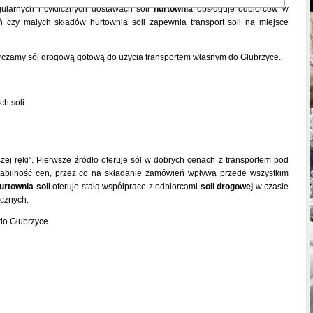
ularnych i cyklicznych dostawach soli
hurtownia
obsługuje odbiorców w
 czy małych składów hurtownia soli zapewnia transport soli na miejsce
arczamy sól drogową gotową do użycia transportem własnym do Głubrzyce.
ch soli
zej ręki". Pierwsze źródło oferuje sól w dobrych cenach z transportem pod
abilność cen, przez co na składanie zamówień wpływa przede wszystkim
urtownia soli
oferuje stałą współprace z odbiorcami
soli drogowej
w czasie
cznych.
do Głubrzyce.