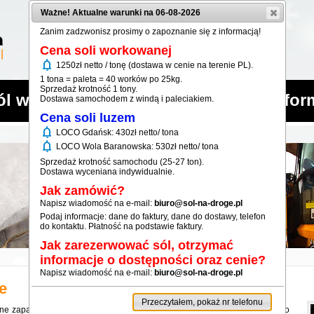
Ważne! Aktualne warunki na 06-08-2026
Zanim zadzwonisz prosimy o zapoznanie się z informacją!
Cena soli workowanej
notifications
1250zł netto / tonę (dostawa w cenie na terenie PL).
1 tona = paleta = 40 worków po 25kg.
Sprzedaż krotność 1 tony.
ól workowana
Sól luzem
Infor
Dostawa samochodem z windą i paleciakiem.
Cena soli luzem
notifications
LOCO Gdańsk: 430zł netto/ tona
notifications
LOCO Wola Baranowska: 530zł netto/ tona
Sprzedaż krotność samochodu (25-27 ton).
Dostawa wyceniana indywidualnie.
Jak zamówić?
Napisz wiadomość na e-mail:
biuro@sol-na-droge.pl
Podaj informacje: dane do faktury, dane do dostawy, telefon
do kontaktu. Płatność na podstawie faktury.
Jak zarezerwować sól, otrzymać
informacje o dostępności oraz cenie?
Napisz wiadomość na e-mail:
biuro@sol-na-droge.pl
e
Przeczytałem, pokaż nr telefonu
ne zapasy. W miarę potrzeb zaopatruje firmy wykonujące usługi zimowego