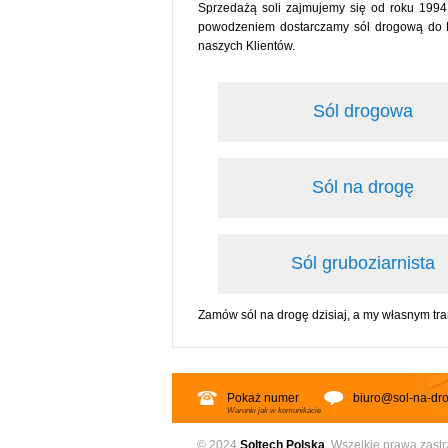
Sprzedażą soli zajmujemy się od roku 1994
powodzeniem dostarczamy sól drogową do Moń
naszych Klientów.
Sól drogowa
Sól na drogę
Sól gruboziarnista
Zamów sól na drogę dzisiaj, a my własnym tr
Pokaż numer
biuro@sol-na-dro
Warunki jak w komunikacie
© 2024
Soltech
Polska
. Wszelkie prawa zast