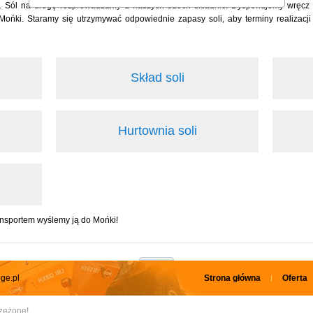
. Sól na drogę rozprowadzamy z naszych trzech składnic. Dysponujemy wręcz 
ki. Staramy się utrzymywać odpowiednie zapasy soli, aby terminy realizacji 
Skład soli
Hurtownia soli
ansportem wyślemy ją do Mońki!
ge.pl
Strona główna
Oferta
rzeżone!