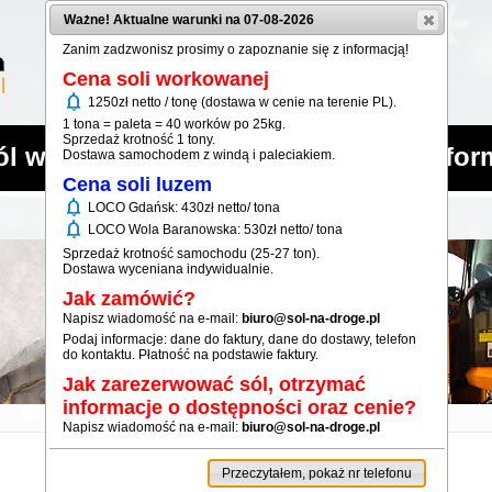
Ważne! Aktualne warunki na 07-08-2026
Zanim zadzwonisz prosimy o zapoznanie się z informacją!
Cena soli workowanej
notifications
1250zł netto / tonę (dostawa w cenie na terenie PL).
1 tona = paleta = 40 worków po 25kg.
Sprzedaż krotność 1 tony.
ól workowana
Sól luzem
Infor
Dostawa samochodem z windą i paleciakiem.
Cena soli luzem
notifications
LOCO Gdańsk: 430zł netto/ tona
notifications
LOCO Wola Baranowska: 530zł netto/ tona
Sprzedaż krotność samochodu (25-27 ton).
Dostawa wyceniana indywidualnie.
Jak zamówić?
Napisz wiadomość na e-mail:
biuro@sol-na-droge.pl
Podaj informacje: dane do faktury, dane do dostawy, telefon
do kontaktu. Płatność na podstawie faktury.
Jak zarezerwować sól, otrzymać
informacje o dostępności oraz cenie?
Napisz wiadomość na e-mail:
biuro@sol-na-droge.pl
Przeczytałem, pokaż nr telefonu