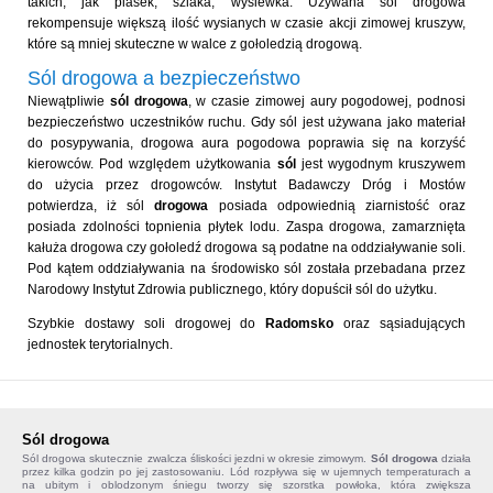
takich, jak piasek, szlaka, wysiewka. Używana sól drogowa
rekompensuje większą ilość wysianych w czasie akcji zimowej kruszyw,
które są mniej skuteczne w walce z gołoledzią drogową.
Sól drogowa a bezpieczeństwo
Niewątpliwie
sól drogowa
, w czasie zimowej aury pogodowej, podnosi
bezpieczeństwo uczestników ruchu. Gdy sól jest używana jako materiał
do posypywania, drogowa aura pogodowa poprawia się na korzyść
kierowców. Pod względem użytkowania
sól
jest wygodnym kruszywem
do użycia przez drogowców. Instytut Badawczy Dróg i Mostów
potwierdza, iż sól
drogowa
posiada odpowiednią ziarnistość oraz
posiada zdolności topnienia płytek lodu. Zaspa drogowa, zamarznięta
kałuża drogowa czy gołoledź drogowa są podatne na oddziaływanie soli.
Pod kątem oddziaływania na środowisko sól została przebadana przez
Narodowy Instytut Zdrowia publicznego, który dopuścił sól do użytku.
Szybkie dostawy soli drogowej do
Radomsko
oraz sąsiadujących
jednostek terytorialnych.
Sól drogowa
Sól drogowa
skutecznie zwalcza śliskości jezdni w okresie zimowym.
Sól drogowa
działa
przez kilka godzin po jej zastosowaniu. Lód rozpływa się w ujemnych temperaturach a
na ubitym i oblodzonym śniegu tworzy się szorstka powłoka, która zwiększa