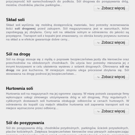
przyczepność kół samochodowych do podłoża. Sól drogowa do posypywania dróg,
mostów, chodników, placów, parkingów...
Zobacz więcej
Skład soli
Skład soli
wyróżnia się mobilną dostępnością materiału, bez potrzeby rezerwowania
ilości
soli drogowej
przed zakupem. Sól magazynowana jest w warunkach, które
zapobiegają jej zbrylaniu. Ceny soli na składzie solnym w odniesieniu do jakości są
przystępne. Transport soli z kopalni jest zmasowany, co obniża koszty przywozu surowca
na skład a w efekcie gwarantuje dobre ceny...
Zobacz więcej
Sól na drogę
Sól na drogę
stosuje się z myślą o poprawie bezpieczeństwa jazdy dla kierowców oraz
przechodniów na oblodzonych chodnikach. Do użycia bez potrzeby mieszania jej z
innymi kruszywami w celu ułatwienia wysiewu z solarek drogowych. Oferowana
sól na
drogę
nie jest kuchenna. W mniejszym stopniu ulega procesowi zbrylania się. Sól
stosowana na drogę podnosi jej bezpieczeństwo...
Zobacz więcej
Hurtownia soli
Hurtownia soli na magazynach ma jej ogromne zapasy. W miarę potrzeb zaopatruje firmy
wykonujące usługi zimowego utrzymywania dróg w sól drogową. Przy regularnych i
cyklicznych dostawach soli hurtownia obsługuje odbiorców w cenach hurtowych. W
odniesieniu do kopalń czy małych składów
hurtownia soli
zapewnia transport soli na
miejsce wyznaczone przez odbiorcę...
Zobacz więcej
Sól do posypywania
Sól do posypywania
dróg, chodników przydrożnych, parkingów, ścieżek przyszkolnych,
placów kościelnych. Zwiększa bezpieczeństwo kierowców oraz pieszych zabezpieczając