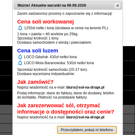
Ważne! Aktualne warunki na 08-08-2026
Zanim zadzwonisz prosimy o zapoznanie się z informacją!
Cena soli workowanej
notifications
1250zł netto / tonę (dostawa w cenie na terenie PL).
(+48) 12 333 73 21
1 tona = paleta = 40 worków po 25kg.
Sprzedaż krotność 1 tony.
Dostawa samochodem z windą i paleciakiem.
Cena soli luzem
Strona główna
notifications
LOCO Gdańsk: 430zł netto/ tona
notifications
LOCO Wola Baranowska: 530zł netto/ tona
Sól workowana
Sprzedaż krotność samochodu (25-27 ton).
Dostawa wyceniana indywidualnie.
Sól luzem
Jak zamówić?
Napisz wiadomość na e-mail:
biuro@sol-na-droge.pl
Podaj informacje: dane do faktury, dane do dostawy, telefon
Informacje
do kontaktu. Płatność na podstawie faktury.
Jak zarezerwować sól, otrzymać
O nas
Transport luzem
informacje o dostępności oraz cenie?
Napisz wiadomość na e-mail:
biuro@sol-na-droge.pl
Termin realizacji
Płatność
Rezerwy soli
Atesty i referencje
Przeczytałem, pokaż nr telefonu