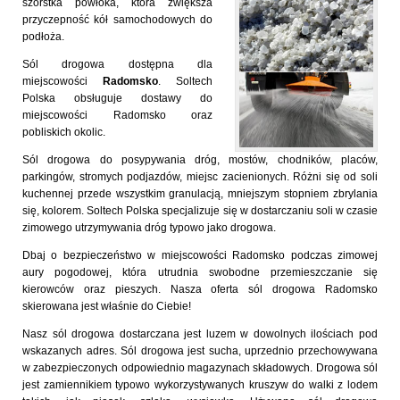
szorstka powłoka, która zwiększa
przyczepność kół samochodowych do
podłoża.
Sól drogowa dostępna dla
miejscowości
Radomsko
. Soltech
Polska obsługuje dostawy do
miejscowości Radomsko oraz
pobliskich okolic.
Sól drogowa do posypywania dróg, mostów, chodników, placów,
parkingów, stromych podjazdów, miejsc zacienionych. Różni się od soli
kuchennej przede wszystkim granulacją, mniejszym stopniem zbrylania
się, kolorem. Soltech Polska specjalizuje się w dostarczaniu soli w czasie
zimowego utrzymywania dróg typowo jako drogowa.
Dbaj o bezpieczeństwo w miejscowości Radomsko podczas zimowej
aury pogodowej, która utrudnia swobodne przemieszczanie się
kierowców oraz pieszych. Nasza oferta sól drogowa Radomsko
skierowana jest właśnie do Ciebie!
Nasz sól drogowa dostarczana jest luzem w dowolnych ilościach pod
wskazanych adres. Sól drogowa jest sucha, uprzednio przechowywana
w zabezpieczonych odpowiednio magazynach składowych. Drogowa sól
jest zamiennikiem typowo wykorzystywanych kruszyw do walki z lodem