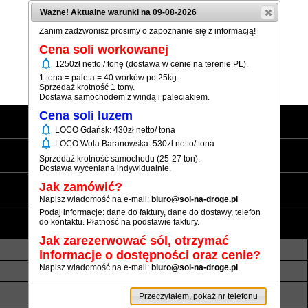
Ważne! Aktualne warunki na 09-08-2026
Zanim zadzwonisz prosimy o zapoznanie się z informacją!
Cena soli workowanej
notifications
1250zł netto / tonę (dostawa w cenie na terenie PL).
(+48) 12 333 73 21
1 tona = paleta = 40 worków po 25kg.
Sprzedaż krotność 1 tony.
Dostawa samochodem z windą i paleciakiem.
Cena soli luzem
Strona główna
notifications
LOCO Gdańsk: 430zł netto/ tona
notifications
LOCO Wola Baranowska: 530zł netto/ tona
Sól workowana
Sprzedaż krotność samochodu (25-27 ton).
Dostawa wyceniana indywidualnie.
Sól luzem
Jak zamówić?
Napisz wiadomość na e-mail:
biuro@sol-na-droge.pl
Podaj informacje: dane do faktury, dane do dostawy, telefon
Informacje
do kontaktu. Płatność na podstawie faktury.
Jak zarezerwować sól, otrzymać
O nas
Transport luzem
informacje o dostępności oraz cenie?
Napisz wiadomość na e-mail:
biuro@sol-na-droge.pl
Termin realizacji
Płatność
Rezerwy soli
Atesty i referencje
Przeczytałem, pokaż nr telefonu