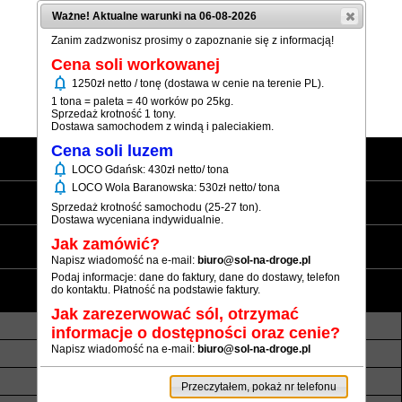
Ważne! Aktualne warunki na 06-08-2026
Zanim zadzwonisz prosimy o zapoznanie się z informacją!
Cena soli workowanej
notifications
1250zł netto / tonę (dostawa w cenie na terenie PL).
(+48) 12 333 73 21
1 tona = paleta = 40 worków po 25kg.
Sprzedaż krotność 1 tony.
Dostawa samochodem z windą i paleciakiem.
Cena soli luzem
Strona główna
notifications
LOCO Gdańsk: 430zł netto/ tona
notifications
LOCO Wola Baranowska: 530zł netto/ tona
Sól workowana
Sprzedaż krotność samochodu (25-27 ton).
Dostawa wyceniana indywidualnie.
Sól luzem
Jak zamówić?
Napisz wiadomość na e-mail:
biuro@sol-na-droge.pl
Podaj informacje: dane do faktury, dane do dostawy, telefon
Informacje
do kontaktu. Płatność na podstawie faktury.
Jak zarezerwować sól, otrzymać
O nas
Transport luzem
informacje o dostępności oraz cenie?
Napisz wiadomość na e-mail:
biuro@sol-na-droge.pl
Termin realizacji
Płatność
Rezerwy soli
Atesty i referencje
Przeczytałem, pokaż nr telefonu