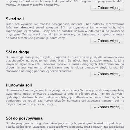
przyczepność kół samochodowych do podłoża. Sól drogowa do posypywania dróg,
mostów, chodników, placów, parkingów...
Zobacz więcej
Skład soli
Skład soli
wyróżnia się mobilną dostępnością materiału, bez potrzeby rezerwowania
ilości
soli drogowej
przed zakupem. Sól magazynowana jest w warunkach, które
zapobiegają jej zbrylaniu. Ceny soli na składzie solnym w odniesieniu do jakości są
przystępne. Transport soli z kopalni jest zmasowany, co obniża koszty przywozu surowca
na skład a w efekcie gwarantuje dobre ceny...
Zobacz więcej
Sól na drogę
Sól na drogę
stosuje się z myślą o poprawie bezpieczeństwa jazdy dla kierowców oraz
przechodniów na oblodzonych chodnikach. Do użycia bez potrzeby mieszania jej z
innymi kruszywami w celu ułatwienia wysiewu z solarek drogowych. Oferowana
sól na
drogę
nie jest kuchenna. W mniejszym stopniu ulega procesowi zbrylania się. Sól
stosowana na drogę podnosi jej bezpieczeństwo...
Zobacz więcej
Hurtownia soli
Hurtownia soli na magazynach ma jej ogromne zapasy. W miarę potrzeb zaopatruje firmy
wykonujące usługi zimowego utrzymywania dróg w sól drogową. Przy regularnych i
cyklicznych dostawach soli hurtownia obsługuje odbiorców w cenach hurtowych. W
odniesieniu do kopalń czy małych składów
hurtownia soli
zapewnia transport soli na
miejsce wyznaczone przez odbiorcę...
Zobacz więcej
Sól do posypywania
Sól do posypywania
dróg, chodników przydrożnych, parkingów, ścieżek przyszkolnych,
placów kościelnych. Zwiększa bezpieczeństwo kierowców oraz pieszych zabezpieczając