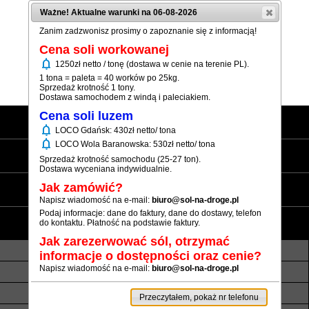
Ważne! Aktualne warunki na 06-08-2026
Zanim zadzwonisz prosimy o zapoznanie się z informacją!
Cena soli workowanej
notifications
1250zł netto / tonę (dostawa w cenie na terenie PL).
(+48) 12 333 73 21
1 tona = paleta = 40 worków po 25kg.
Sprzedaż krotność 1 tony.
Dostawa samochodem z windą i paleciakiem.
Cena soli luzem
Strona główna
notifications
LOCO Gdańsk: 430zł netto/ tona
notifications
LOCO Wola Baranowska: 530zł netto/ tona
Sól workowana
Sprzedaż krotność samochodu (25-27 ton).
Dostawa wyceniana indywidualnie.
Sól luzem
Jak zamówić?
Napisz wiadomość na e-mail:
biuro@sol-na-droge.pl
Podaj informacje: dane do faktury, dane do dostawy, telefon
Informacje
do kontaktu. Płatność na podstawie faktury.
Jak zarezerwować sól, otrzymać
O nas
Transport luzem
informacje o dostępności oraz cenie?
Napisz wiadomość na e-mail:
biuro@sol-na-droge.pl
Termin realizacji
Płatność
Rezerwy soli
Atesty i referencje
Przeczytałem, pokaż nr telefonu