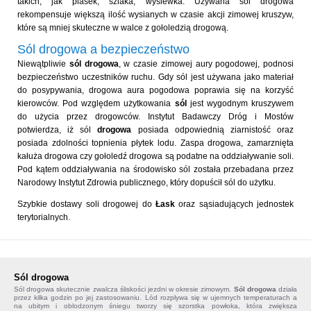
takich, jak piasek, szlaka, wysiewka. Używana sól drogowa
rekompensuje większą ilość wysianych w czasie akcji zimowej kruszyw,
które są mniej skuteczne w walce z gołoledzią drogową.
Sól drogowa a bezpieczeństwo
Niewątpliwie
sól drogowa
, w czasie zimowej aury pogodowej, podnosi
bezpieczeństwo uczestników ruchu. Gdy sól jest używana jako materiał
do posypywania, drogowa aura pogodowa poprawia się na korzyść
kierowców. Pod względem użytkowania
sól
jest wygodnym kruszywem
do użycia przez drogowców. Instytut Badawczy Dróg i Mostów
potwierdza, iż sól
drogowa
posiada odpowiednią ziarnistość oraz
posiada zdolności topnienia płytek lodu. Zaspa drogowa, zamarznięta
kałuża drogowa czy gołoledź drogowa są podatne na oddziaływanie soli.
Pod kątem oddziaływania na środowisko sól została przebadana przez
Narodowy Instytut Zdrowia publicznego, który dopuścił sól do użytku.
Szybkie dostawy soli drogowej do
Łask
oraz sąsiadujących jednostek
terytorialnych.
Sól drogowa
Sól drogowa
skutecznie zwalcza śliskości jezdni w okresie zimowym.
Sól drogowa
działa
przez kilka godzin po jej zastosowaniu. Lód rozpływa się w ujemnych temperaturach a
na ubitym i oblodzonym śniegu tworzy się szorstka powłoka, która zwiększa