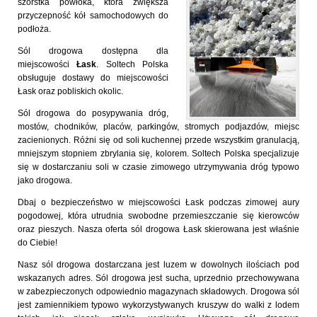
szorstka powłoka, która zwiększa
przyczepność kół samochodowych do
podłoża.
Sól drogowa dostępna dla
miejscowości
Łask
. Soltech Polska
obsługuje dostawy do miejscowości
Łask oraz pobliskich okolic.
Sól drogowa do posypywania dróg,
mostów, chodników, placów, parkingów, stromych podjazdów, miejsc
zacienionych. Różni się od soli kuchennej przede wszystkim granulacją,
mniejszym stopniem zbrylania się, kolorem. Soltech Polska specjalizuje
się w dostarczaniu soli w czasie zimowego utrzymywania dróg typowo
jako drogowa.
Dbaj o bezpieczeństwo w miejscowości Łask podczas zimowej aury
pogodowej, która utrudnia swobodne przemieszczanie się kierowców
oraz pieszych. Nasza oferta sól drogowa Łask skierowana jest właśnie
do Ciebie!
Nasz sól drogowa dostarczana jest luzem w dowolnych ilościach pod
wskazanych adres. Sól drogowa jest sucha, uprzednio przechowywana
w zabezpieczonych odpowiednio magazynach składowych. Drogowa sól
jest zamiennikiem typowo wykorzystywanych kruszyw do walki z lodem