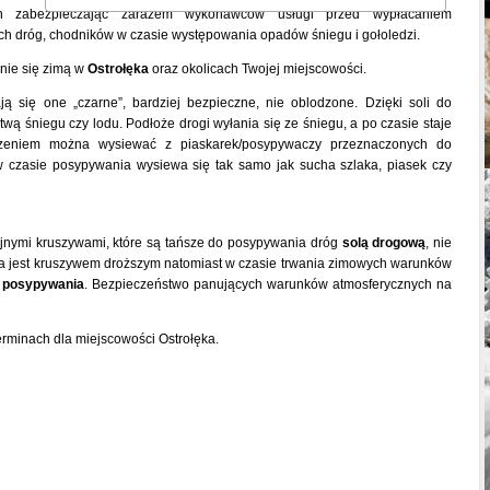
ch zabezpieczając zarazem wykonawców usługi przed wypłacaniem
ch dróg, chodników w czasie występowania opadów śniegu i gołoledzi.
nie się zimą w
Ostrołęka
oraz okolicach Twojej miejscowości.
ją się one „czarne”, bardziej bezpieczne, nie oblodzone. Dzięki soli do
twą śniegu czy lodu. Podłoże drogi wyłania się ze śniegu, a po czasie staje
niem można wysiewać z piaskarek/posypywaczy przeznaczonych do
w czasie posypywania wysiewa się tak samo jak sucha szlaka, piasek czy
yjnymi kruszywami, które są tańsze do posypywania dróg
solą drogową
, nie
ia jest kruszywem droższym natomiast w czasie trwania zimowych warunków
o posypywania
. Bezpieczeństwo panujących warunków atmosferycznych na
erminach dla miejscowości Ostrołęka.