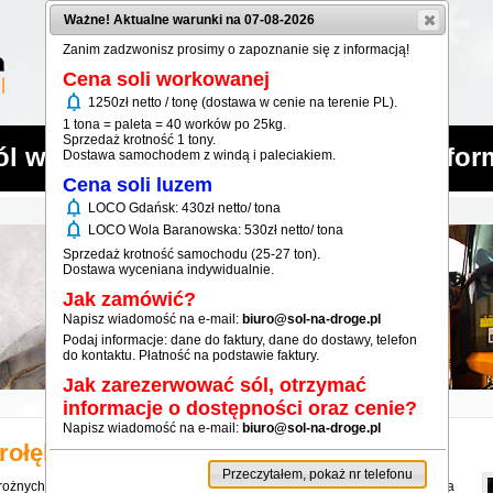
Ważne! Aktualne warunki na 07-08-2026
Zanim zadzwonisz prosimy o zapoznanie się z informacją!
Cena soli workowanej
notifications
1250zł netto / tonę (dostawa w cenie na terenie PL).
1 tona = paleta = 40 worków po 25kg.
Sprzedaż krotność 1 tony.
ól workowana
Sól luzem
Infor
Dostawa samochodem z windą i paleciakiem.
Cena soli luzem
notifications
LOCO Gdańsk: 430zł netto/ tona
notifications
LOCO Wola Baranowska: 530zł netto/ tona
Sprzedaż krotność samochodu (25-27 ton).
Dostawa wyceniana indywidualnie.
Jak zamówić?
Napisz wiadomość na e-mail:
biuro@sol-na-droge.pl
Podaj informacje: dane do faktury, dane do dostawy, telefon
do kontaktu. Płatność na podstawie faktury.
Jak zarezerwować sól, otrzymać
informacje o dostępności oraz cenie?
Napisz wiadomość na e-mail:
biuro@sol-na-droge.pl
rołęka
Przeczytałem, pokaż nr telefonu
ożnych, parkingów, ścieżek przyszkolnych, placów kościelnych. Zwiększa