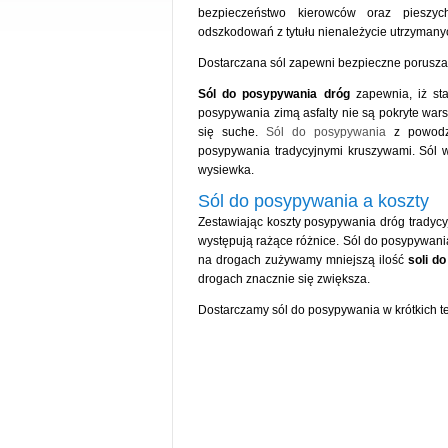
bezpieczeństwo kierowców oraz pieszy
odszkodowań z tytułu nienależycie utrzymany
Dostarczana sól zapewni bezpieczne porusza
Sól do posypywania dróg
zapewnia, iż sta
posypywania zimą asfalty nie są pokryte wars
się suche.
Sól do posypywania
z powodze
posypywania tradycyjnymi kruszywami. Sól 
wysiewka.
Sól do posypywania a koszty
Zestawiając koszty posypywania dróg tradyc
występują rażące różnice. Sól do posypywan
na drogach zużywamy mniejszą ilość
soli d
drogach znacznie się zwiększa.
Dostarczamy sól do posypywania w krótkich t