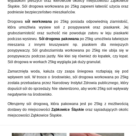
wypadkom pieszych oraz kierowców okolicy miejscowości Ząbkowice
Śląskie. Sól drogowa workowana po 25kg zapewni łatwość użycia oraz
podniesie bezpieczeństwo mieszkańców.
Drogowa
sól workowana
po 25kg posiada odpowiednią ziarnistość,
która umożliwia wysiew soli z posypywarek oraz piaskarek. Jej
gruboziarnistość oraz suchość nie powoduje zatoru w leju piaskarki
podczas wysiewu.
Sól drogowa pakowana
po 25kg umożliwia łatwiejsze
mieszania z innymi kruszywami np. piaskiem dla mniejszych
posypywaczy. Sól gruboziarnista workowana po 25kg nie ubija się w
posypywaczu podczas jazdy. Nie klei się również do łopatek, czy łopat.
Sól drogowa w workach 25kg wygląda jak duży granulat.
Zamarznięta woda, kałuża czy zaspa śniegowa roztapiają się pod
wpływem soli. W trosce o środowisko, sól drogowa workowana po 25kg
została przebadana przez Narodowy Instytut Zdrowia publicznego, który
dopuścił sól do sprzedaży. Nie stwierdzono, aby worki 25kg soli wpływały
negatywnie na środowisko.
Oferujemy sól drogową, która pakowana jest po 25kg z możliwością
dostawy do miejscowości
Ząbkowice Śląskie
oraz sąsiadujących okolic
miejscowości Ząbkowice Śląskie.