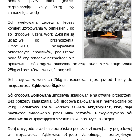
podłoże przez kilka godzin,
rozpuszczając zbity śnieg czy
zamarzniętą wodę.
Sól workowana zapewnia lepszy
komfort użytkowania w odniesieniu do
soli drogowej luzem. Worki 25kg nie są
uciążliwe do przenoszenia.
Umożliwiają posypywania
oblodzonych chodników, podjazdów,
podejść czy schodów bezpośrednio z
opakowania. Sól drogowa pakowana po 25kg łatwiej się składuje. Worki
25kg w ilości 40szt. tworzą 1 tonę soli.
Sól drogowa w workach 25kg transportowana jest już od 1 tony do
miejscowości
Ząbkowice Śląskie
.
Sól drogowa workowana
umożliwia składowanie na otwartej przestrzeni.
Bez potrzeby zadaszania. Sól drogowa pakowana jest hermetycznie po
25kg. Dodatkowo sól w workach zawiera
antyzbrylacz
, który daje
możliwość składowania przez kilka sezonów. Niewykorzystana
sól
workowana
w upływającym sezonie może posłużyć na kolejny.
Dbaj o wygodę oraz bezpieczeństwo podczas zimowej aury pogodowej
w miejscowości Ząbkowice Śląskie. Zapobiegaj nieszczęśliwym