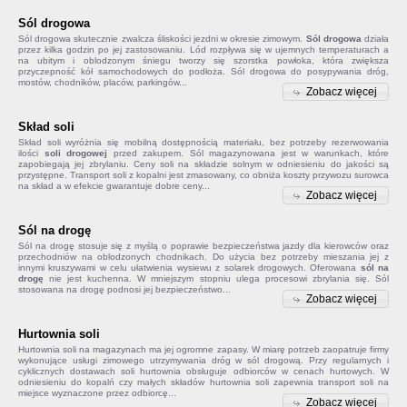
Sól drogowa
Sól drogowa
skutecznie zwalcza śliskości jezdni w okresie zimowym.
Sól drogowa
działa
przez kilka godzin po jej zastosowaniu. Lód rozpływa się w ujemnych temperaturach a
na ubitym i oblodzonym śniegu tworzy się szorstka powłoka, która zwiększa
przyczepność kół samochodowych do podłoża. Sól drogowa do posypywania dróg,
mostów, chodników, placów, parkingów...
Zobacz więcej
Skład soli
Skład soli
wyróżnia się mobilną dostępnością materiału, bez potrzeby rezerwowania
ilości
soli drogowej
przed zakupem. Sól magazynowana jest w warunkach, które
zapobiegają jej zbrylaniu. Ceny soli na składzie solnym w odniesieniu do jakości są
przystępne. Transport soli z kopalni jest zmasowany, co obniża koszty przywozu surowca
na skład a w efekcie gwarantuje dobre ceny...
Zobacz więcej
Sól na drogę
Sól na drogę
stosuje się z myślą o poprawie bezpieczeństwa jazdy dla kierowców oraz
przechodniów na oblodzonych chodnikach. Do użycia bez potrzeby mieszania jej z
innymi kruszywami w celu ułatwienia wysiewu z solarek drogowych. Oferowana
sól na
drogę
nie jest kuchenna. W mniejszym stopniu ulega procesowi zbrylania się. Sól
stosowana na drogę podnosi jej bezpieczeństwo...
Zobacz więcej
Hurtownia soli
Hurtownia soli na magazynach ma jej ogromne zapasy. W miarę potrzeb zaopatruje firmy
wykonujące usługi zimowego utrzymywania dróg w sól drogową. Przy regularnych i
cyklicznych dostawach soli hurtownia obsługuje odbiorców w cenach hurtowych. W
odniesieniu do kopalń czy małych składów
hurtownia soli
zapewnia transport soli na
miejsce wyznaczone przez odbiorcę...
Zobacz więcej