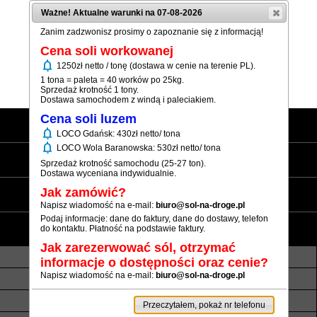
Ważne! Aktualne warunki na 07-08-2026
Zanim zadzwonisz prosimy o zapoznanie się z informacją!
Cena soli workowanej
notifications
1250zł netto / tonę (dostawa w cenie na terenie PL).
Pokaż numer
1 tona = paleta = 40 worków po 25kg.
Sprzedaż krotność 1 tony.
Dostawa samochodem z windą i paleciakiem.
Cena soli luzem
Strona główna
notifications
LOCO Gdańsk: 430zł netto/ tona
notifications
LOCO Wola Baranowska: 530zł netto/ tona
Sól workowana
Sprzedaż krotność samochodu (25-27 ton).
Dostawa wyceniana indywidualnie.
Sól luzem
Jak zamówić?
Napisz wiadomość na e-mail:
biuro@sol-na-droge.pl
Podaj informacje: dane do faktury, dane do dostawy, telefon
Informacje
do kontaktu. Płatność na podstawie faktury.
Jak zarezerwować sól, otrzymać
O nas
Transport luzem
informacje o dostępności oraz cenie?
Napisz wiadomość na e-mail:
biuro@sol-na-droge.pl
Termin realizacji
Płatność
Rezerwy soli
Atesty i referencje
Przeczytałem, pokaż nr telefonu