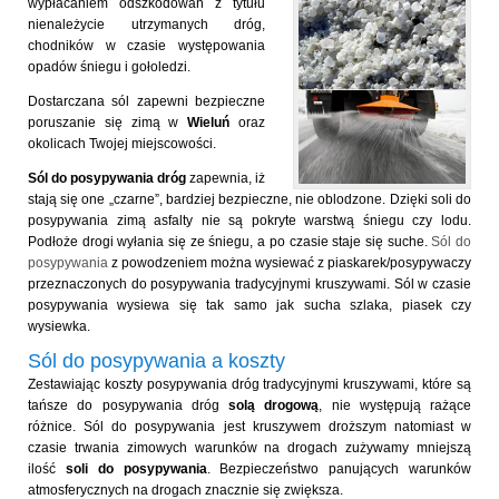
wypłacaniem odszkodowań z tytułu
nienależycie utrzymanych dróg,
chodników w czasie występowania
opadów śniegu i gołoledzi.
Dostarczana sól zapewni bezpieczne
poruszanie się zimą w
Wieluń
oraz
okolicach Twojej miejscowości.
Sól do posypywania dróg
zapewnia, iż
stają się one „czarne”, bardziej bezpieczne, nie oblodzone. Dzięki soli do
posypywania zimą asfalty nie są pokryte warstwą śniegu czy lodu.
Podłoże drogi wyłania się ze śniegu, a po czasie staje się suche.
Sól do
posypywania
z powodzeniem można wysiewać z piaskarek/posypywaczy
przeznaczonych do posypywania tradycyjnymi kruszywami. Sól w czasie
posypywania wysiewa się tak samo jak sucha szlaka, piasek czy
wysiewka.
Sól do posypywania a koszty
Zestawiając koszty posypywania dróg tradycyjnymi kruszywami, które są
tańsze do posypywania dróg
solą drogową
, nie występują rażące
różnice. Sól do posypywania jest kruszywem droższym natomiast w
czasie trwania zimowych warunków na drogach zużywamy mniejszą
ilość
soli do posypywania
. Bezpieczeństwo panujących warunków
atmosferycznych na drogach znacznie się zwiększa.