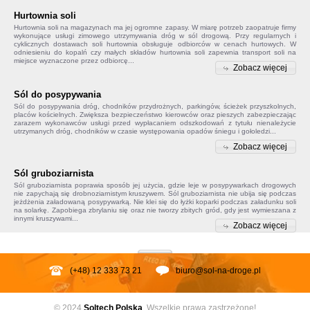
Hurtownia soli
Hurtownia soli na magazynach ma jej ogromne zapasy. W miarę potrzeb zaopatruje firmy
wykonujące usługi zimowego utrzymywania dróg w sól drogową. Przy regularnych i
cyklicznych dostawach soli hurtownia obsługuje odbiorców w cenach hurtowych. W
odniesieniu do kopalń czy małych składów
hurtownia soli
zapewnia transport soli na
miejsce wyznaczone przez odbiorcę...
Zobacz więcej
Sól do posypywania
Sól do posypywania
dróg, chodników przydrożnych, parkingów, ścieżek przyszkolnych,
placów kościelnych. Zwiększa bezpieczeństwo kierowców oraz pieszych zabezpieczając
zarazem wykonawców usługi przed wypłacaniem odszkodowań z tytułu nienależycie
utrzymanych dróg, chodników w czasie występowania opadów śniegu i gołoledzi...
Zobacz więcej
Sól gruboziarnista
Sól gruboziarnista poprawia sposób jej użycia, gdzie leje w posypywarkach drogowych
nie zapychają się drobnoziarnistym kruszywem.
Sól gruboziarnista
nie ubija się podczas
jeżdżenia załadowaną posypywarką. Nie klei się do łyżki koparki podczas załadunku soli
na solarkę. Zapobiega
zbrylaniu się
oraz nie tworzy zbitych gród, gdy jest wymieszana z
innymi kruszywami...
Zobacz więcej
(+48) 12 333 73 21
biuro@sol-na-droge.pl
© 2024
Soltech
Polska
. Wszelkie prawa zastrzeżone!