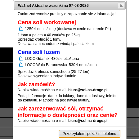
Ważne! Aktualne warunki na 07-08-2026
Zanim zadzwonisz prosimy o zapoznanie się z informacją!
Cena soli workowanej
notifications
1250zł netto / tonę (dostawa w cenie na terenie PL).
(+48) 12 333 73 21
1 tona = paleta = 40 worków po 25kg.
Sprzedaż krotność 1 tony.
Dostawa samochodem z windą i paleciakiem.
Cena soli luzem
Strona główna
notifications
LOCO Gdańsk: 430zł netto/ tona
notifications
LOCO Wola Baranowska: 530zł netto/ tona
Sól workowana
Sprzedaż krotność samochodu (25-27 ton).
Dostawa wyceniana indywidualnie.
Sól luzem
Jak zamówić?
Napisz wiadomość na e-mail:
biuro@sol-na-droge.pl
Podaj informacje: dane do faktury, dane do dostawy, telefon
Informacje
do kontaktu. Płatność na podstawie faktury.
Jak zarezerwować sól, otrzymać
O nas
Transport luzem
informacje o dostępności oraz cenie?
Napisz wiadomość na e-mail:
biuro@sol-na-droge.pl
Termin realizacji
Płatność
Rezerwy soli
Atesty i referencje
Przeczytałem, pokaż nr telefonu