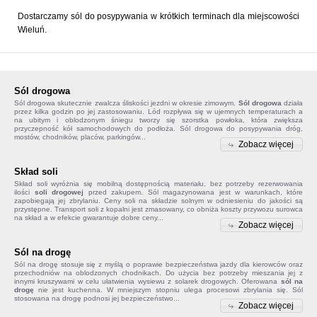
Dostarczamy sól do posypywania w krótkich terminach dla miejscowości
Wieluń.
Sól drogowa
Sól drogowa
skutecznie zwalcza śliskości jezdni w okresie zimowym.
Sól drogowa
działa
przez kilka godzin po jej zastosowaniu. Lód rozpływa się w ujemnych temperaturach a
na ubitym i oblodzonym śniegu tworzy się szorstka powłoka, która zwiększa
przyczepność kół samochodowych do podłoża. Sól drogowa do posypywania dróg,
mostów, chodników, placów, parkingów...
Zobacz więcej
Skład soli
Skład soli
wyróżnia się mobilną dostępnością materiału, bez potrzeby rezerwowania
ilości
soli drogowej
przed zakupem. Sól magazynowana jest w warunkach, które
zapobiegają jej zbrylaniu. Ceny soli na składzie solnym w odniesieniu do jakości są
przystępne. Transport soli z kopalni jest zmasowany, co obniża koszty przywozu surowca
na skład a w efekcie gwarantuje dobre ceny...
Zobacz więcej
Sól na drogę
Sól na drogę
stosuje się z myślą o poprawie bezpieczeństwa jazdy dla kierowców oraz
przechodniów na oblodzonych chodnikach. Do użycia bez potrzeby mieszania jej z
innymi kruszywami w celu ułatwienia wysiewu z solarek drogowych. Oferowana
sól na
drogę
nie jest kuchenna. W mniejszym stopniu ulega procesowi zbrylania się. Sól
stosowana na drogę podnosi jej bezpieczeństwo...
Zobacz więcej