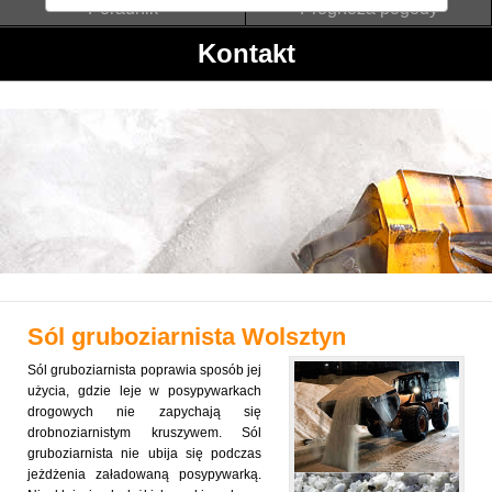
Poradnik
Prognoza pogody
Kontakt
Sól gruboziarnista
Wolsztyn
Sól gruboziarnista poprawia sposób jej
użycia, gdzie leje w posypywarkach
drogowych nie zapychają się
drobnoziarnistym kruszywem. Sól
gruboziarnista nie ubija się podczas
jeżdżenia załadowaną posypywarką.