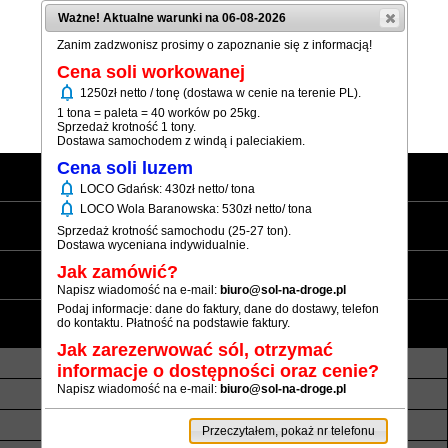
Ważne! Aktualne warunki na 06-08-2026
Zanim zadzwonisz prosimy o zapoznanie się z informacją!
Cena soli workowanej
notifications
1250zł netto / tonę (dostawa w cenie na terenie PL).
(+48) 12 333 73 21
1 tona = paleta = 40 worków po 25kg.
Sprzedaż krotność 1 tony.
Dostawa samochodem z windą i paleciakiem.
Cena soli luzem
Strona główna
notifications
LOCO Gdańsk: 430zł netto/ tona
notifications
LOCO Wola Baranowska: 530zł netto/ tona
Sól workowana
Sprzedaż krotność samochodu (25-27 ton).
Dostawa wyceniana indywidualnie.
Sól luzem
Jak zamówić?
Napisz wiadomość na e-mail:
biuro@sol-na-droge.pl
Podaj informacje: dane do faktury, dane do dostawy, telefon
Informacje
do kontaktu. Płatność na podstawie faktury.
Jak zarezerwować sól, otrzymać
O nas
Transport luzem
informacje o dostępności oraz cenie?
Napisz wiadomość na e-mail:
biuro@sol-na-droge.pl
Termin realizacji
Płatność
Rezerwy soli
Atesty i referencje
Przeczytałem, pokaż nr telefonu