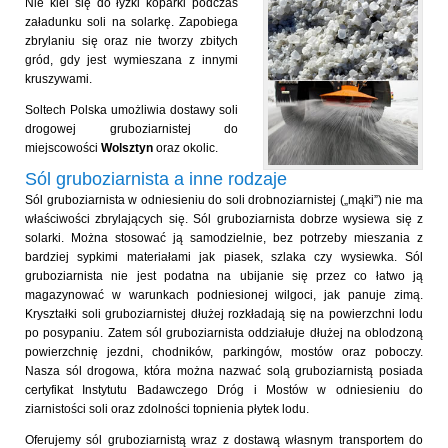
Nie klei się do łyżki koparki podczas
załadunku soli na solarkę. Zapobiega
zbrylaniu się oraz nie tworzy zbitych
gród, gdy jest wymieszana z innymi
kruszywami.
Soltech Polska umożliwia dostawy soli
drogowej gruboziarnistej do
miejscowości
Wolsztyn
oraz okolic.
Sól gruboziarnista a inne rodzaje
Sól gruboziarnista w odniesieniu do soli drobnoziarnistej („mąki”) nie ma
właściwości zbrylających się. Sól gruboziarnista dobrze wysiewa się z
solarki. Można stosować ją samodzielnie, bez potrzeby mieszania z
bardziej sypkimi materiałami jak piasek, szlaka czy wysiewka. Sól
gruboziarnista nie jest podatna na ubijanie się przez co łatwo ją
magazynować w warunkach podniesionej wilgoci, jak panuje zimą.
Kryształki soli gruboziarnistej dłużej rozkładają się na powierzchni lodu
po posypaniu. Zatem sól gruboziarnista oddziałuje dłużej na oblodzoną
powierzchnię jezdni, chodników, parkingów, mostów oraz poboczy.
Nasza sól drogowa, która można nazwać solą gruboziarnistą posiada
certyfikat Instytutu Badawczego Dróg i Mostów w odniesieniu do
ziarnistości soli oraz zdolności topnienia płytek lodu.
Oferujemy sól gruboziarnistą wraz z dostawą własnym transportem do