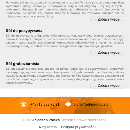
Hurtownia soli na magazynach ma jej ogromne zapasy. W miarę potrzeb zaopatruje firmy
wykonujące usługi zimowego utrzymywania dróg w sól drogową. Przy regularnych i
cyklicznych dostawach soli hurtownia obsługuje odbiorców w cenach hurtowych. W
odniesieniu do kopalń czy małych składów
hurtownia soli
zapewnia transport soli na
miejsce wyznaczone przez odbiorcę...
Zobacz więcej
Sól do posypywania
Sól do posypywania
dróg, chodników przydrożnych, parkingów, ścieżek przyszkolnych,
placów kościelnych. Zwiększa bezpieczeństwo kierowców oraz pieszych zabezpieczając
zarazem wykonawców usługi przed wypłacaniem odszkodowań z tytułu nienależycie
utrzymanych dróg, chodników w czasie występowania opadów śniegu i gołoledzi...
Zobacz więcej
Sól gruboziarnista
Sól gruboziarnista poprawia sposób jej użycia, gdzie leje w posypywarkach drogowych
nie zapychają się drobnoziarnistym kruszywem.
Sól gruboziarnista
nie ubija się podczas
jeżdżenia załadowaną posypywarką. Nie klei się do łyżki koparki podczas załadunku soli
na solarkę. Zapobiega
zbrylaniu się
oraz nie tworzy zbitych gród, gdy jest wymieszana z
innymi kruszywami...
Zobacz więcej
(+48) 12 333 73 21
biuro@sol-na-droge.pl
© 2024
Soltech
Polska
. Wszelkie prawa zastrzeżone!
Regulamin
Polityka prywatności