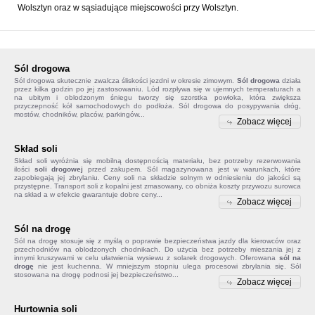
Wolsztyn oraz w sąsiadujące miejscowości przy Wolsztyn.
Sól drogowa
Sól drogowa
skutecznie zwalcza śliskości jezdni w okresie zimowym.
Sól drogowa
działa
przez kilka godzin po jej zastosowaniu. Lód rozpływa się w ujemnych temperaturach a
na ubitym i oblodzonym śniegu tworzy się szorstka powłoka, która zwiększa
przyczepność kół samochodowych do podłoża. Sól drogowa do posypywania dróg,
mostów, chodników, placów, parkingów...
Zobacz więcej
Skład soli
Skład soli
wyróżnia się mobilną dostępnością materiału, bez potrzeby rezerwowania
ilości
soli drogowej
przed zakupem. Sól magazynowana jest w warunkach, które
zapobiegają jej zbrylaniu. Ceny soli na składzie solnym w odniesieniu do jakości są
przystępne. Transport soli z kopalni jest zmasowany, co obniża koszty przywozu surowca
na skład a w efekcie gwarantuje dobre ceny...
Zobacz więcej
Sól na drogę
Sól na drogę
stosuje się z myślą o poprawie bezpieczeństwa jazdy dla kierowców oraz
przechodniów na oblodzonych chodnikach. Do użycia bez potrzeby mieszania jej z
innymi kruszywami w celu ułatwienia wysiewu z solarek drogowych. Oferowana
sól na
drogę
nie jest kuchenna. W mniejszym stopniu ulega procesowi zbrylania się. Sól
stosowana na drogę podnosi jej bezpieczeństwo...
Zobacz więcej
Hurtownia soli