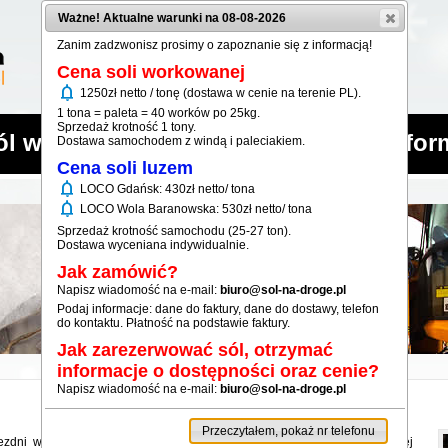
Ważne! Aktualne warunki na 08-08-2026
Zanim zadzwonisz prosimy o zapoznanie się z informacją!
Cena soli workowanej
notifications
1250zł netto / tonę (dostawa w cenie na terenie PL).
1 tona = paleta = 40 worków po 25kg.
Sprzedaż krotność 1 tony.
ól workowana
Sól luzem
Infor
Dostawa samochodem z windą i paleciakiem.
Cena soli luzem
notifications
LOCO Gdańsk: 430zł netto/ tona
notifications
LOCO Wola Baranowska: 530zł netto/ tona
Sprzedaż krotność samochodu (25-27 ton).
Dostawa wyceniana indywidualnie.
Jak zamówić?
Napisz wiadomość na e-mail:
biuro@sol-na-droge.pl
Podaj informacje: dane do faktury, dane do dostawy, telefon
do kontaktu. Płatność na podstawie faktury.
Jak zarezerwować sól, otrzymać
informacje o dostępności oraz cenie?
Napisz wiadomość na e-mail:
biuro@sol-na-droge.pl
Przeczytałem, pokaż nr telefonu
jezdni w okresie zimowym. Sól drogowa działa przez kilka godzin po jej