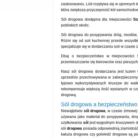
zastosowaniu. Lód rozpływa się w ujemnych t
która zwiększa przyczepność kół samochodow
Sól drogowa dostępna dla miejscowości
St
pobliskich okolic.
Sól drogowa do posypywania dróg, mostów, 
Różni się od soli kuchennej przede wszystk
specjalizuje się w dostarczaniu soli w czasi
Dbaj o bezpieczeństwo w miejscowości 
przemieszczanie się kierowców oraz pieszych.
Nasz sól drogowa dostarczana jest luzem 
uprzednio przechowywana w zabezpieczony
typowo wykorzystywanych kruszyw do walk
rekompensuje większą ilość wysianych w cza
drogową.
Sól drogowa a bezpieczeństwo
Niewątpliwie
sól drogowa
, w czasie zimowej
używana jako materiał do posypywania, dr
użytkowania
sól
jest wygodnym kruszywem do 
sól
drogowa
posiada odpowiednią ziarnistość
kałuża drogowa czy gołoledź drogowa są po