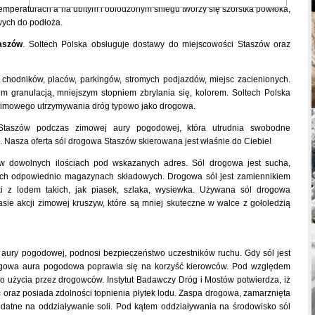
emperaturach a na ubitym i oblodzonym śniegu tworzy się szorstka powłoka,
ych do podłoża.
aszów
. Soltech Polska obsługuje dostawy do miejscowości Staszów oraz
chodników, placów, parkingów, stromych podjazdów, miejsc zacienionych.
im granulacją, mniejszym stopniem zbrylania się, kolorem. Soltech Polska
e zimowego utrzymywania dróg typowo jako drogowa.
Staszów podczas zimowej aury pogodowej, która utrudnia swobodne
 Nasza oferta sól drogowa Staszów skierowana jest właśnie do Ciebie!
w dowolnych ilościach pod wskazanych adres. Sól drogowa jest sucha,
ch odpowiednio magazynach składowych. Drogowa sól jest zamiennikiem
i z lodem takich, jak piasek, szlaka, wysiewka. Używana sól drogowa
sie akcji zimowej kruszyw, które są mniej skuteczne w walce z gołoledzią
 aury pogodowej, podnosi bezpieczeństwo uczestników ruchu. Gdy sól jest
ogowa aura pogodowa poprawia się na korzyść kierowców. Pod względem
użycia przez drogowców. Instytut Badawczy Dróg i Mostów potwierdza, iż
 oraz posiada zdolności topnienia płytek lodu. Zaspa drogowa, zamarznięta
datne na oddziaływanie soli. Pod kątem oddziaływania na środowisko sól