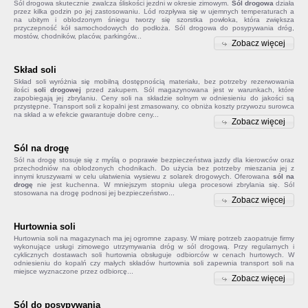
Sól drogowa
skutecznie zwalcza śliskości jezdni w okresie zimowym.
Sól drogowa
działa
przez kilka godzin po jej zastosowaniu. Lód rozpływa się w ujemnych temperaturach a
na ubitym i oblodzonym śniegu tworzy się szorstka powłoka, która zwiększa
przyczepność kół samochodowych do podłoża. Sól drogowa do posypywania dróg,
mostów, chodników, placów, parkingów...
Zobacz więcej
Skład soli
Skład soli
wyróżnia się mobilną dostępnością materiału, bez potrzeby rezerwowania
ilości
soli drogowej
przed zakupem. Sól magazynowana jest w warunkach, które
zapobiegają jej zbrylaniu. Ceny soli na składzie solnym w odniesieniu do jakości są
przystępne. Transport soli z kopalni jest zmasowany, co obniża koszty przywozu surowca
na skład a w efekcie gwarantuje dobre ceny...
Zobacz więcej
Sól na drogę
Sól na drogę
stosuje się z myślą o poprawie bezpieczeństwa jazdy dla kierowców oraz
przechodniów na oblodzonych chodnikach. Do użycia bez potrzeby mieszania jej z
innymi kruszywami w celu ułatwienia wysiewu z solarek drogowych. Oferowana
sól na
drogę
nie jest kuchenna. W mniejszym stopniu ulega procesowi zbrylania się. Sól
stosowana na drogę podnosi jej bezpieczeństwo...
Zobacz więcej
Hurtownia soli
Hurtownia soli na magazynach ma jej ogromne zapasy. W miarę potrzeb zaopatruje firmy
wykonujące usługi zimowego utrzymywania dróg w sól drogową. Przy regularnych i
cyklicznych dostawach soli hurtownia obsługuje odbiorców w cenach hurtowych. W
odniesieniu do kopalń czy małych składów
hurtownia soli
zapewnia transport soli na
miejsce wyznaczone przez odbiorcę...
Zobacz więcej
Sól do posypywania