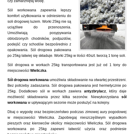
czy zamarzniętą wodę.
Sól workowana zapewnia lepszy
komfort użytkowania w odniesieniu do
soli drogowej luzem. Worki 25kg nie są
uciążliwe do przenoszenia.
Umożliwiają posypywania
oblodzonych chodników, podjazdów,
podejść czy schodów bezpośrednio z
opakowania. Sól drogowa pakowana
po 25kg łatwiej się składuje. Worki 25kg w ilości 40szt. tworzą 1 tonę soli.
Sól drogowa w workach 25kg transportowana jest już od 1 tony do
miejscowości
Wieliczka
.
Sól drogowa workowana
umożliwia składowanie na otwartej przestrzeni.
Bez potrzeby zadaszania. Sól drogowa pakowana jest hermetycznie po
25kg. Dodatkowo sól w workach zawiera
antyzbrylacz
, który daje
możliwość składowania przez kilka sezonów. Niewykorzystana
sól
workowana
w upływającym sezonie może posłużyć na kolejny.
Dbaj o wygodę oraz bezpieczeństwo podczas zimowej aury pogodowej
w miejscowości Wieliczka. Zapobiegaj nieszczęśliwym wypadkom
pieszych oraz kierowców okolicy miejscowości Wieliczka. Sól drogowa
workowana po 25kg zapewni łatwość użycia oraz podniesie