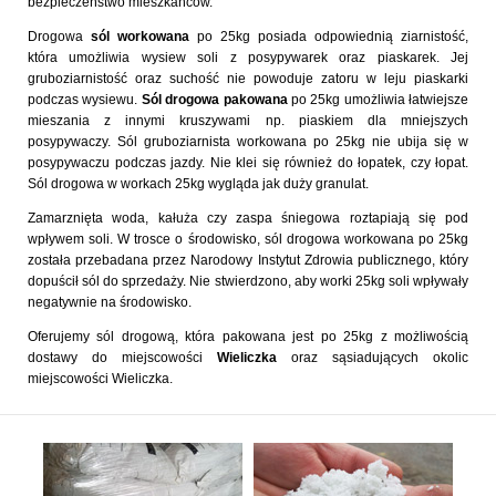
bezpieczeństwo mieszkańców.
Drogowa
sól workowana
po 25kg posiada odpowiednią ziarnistość,
która umożliwia wysiew soli z posypywarek oraz piaskarek. Jej
gruboziarnistość oraz suchość nie powoduje zatoru w leju piaskarki
podczas wysiewu.
Sól drogowa pakowana
po 25kg umożliwia łatwiejsze
mieszania z innymi kruszywami np. piaskiem dla mniejszych
posypywaczy. Sól gruboziarnista workowana po 25kg nie ubija się w
posypywaczu podczas jazdy. Nie klei się również do łopatek, czy łopat.
Sól drogowa w workach 25kg wygląda jak duży granulat.
Zamarznięta woda, kałuża czy zaspa śniegowa roztapiają się pod
wpływem soli. W trosce o środowisko, sól drogowa workowana po 25kg
została przebadana przez Narodowy Instytut Zdrowia publicznego, który
dopuścił sól do sprzedaży. Nie stwierdzono, aby worki 25kg soli wpływały
negatywnie na środowisko.
Oferujemy sól drogową, która pakowana jest po 25kg z możliwością
dostawy do miejscowości
Wieliczka
oraz sąsiadujących okolic
miejscowości Wieliczka.