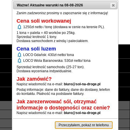
Ważne! Aktualne warunki na 08-08-2026
Zanim zadzwonisz prosimy o zapoznanie się z informacją!
Cena soli workowanej
notifications
1250zł netto / tonę (dostawa w cenie na terenie PL).
(+48) 12 333 73 21
1 tona = paleta = 40 worków po 25kg.
Sprzedaż krotność 1 tony.
Dostawa samochodem z windą i paleciakiem.
Cena soli luzem
Strona główna
notifications
LOCO Gdańsk: 430zł netto/ tona
notifications
LOCO Wola Baranowska: 530zł netto/ tona
Sól workowana
Sprzedaż krotność samochodu (25-27 ton).
Dostawa wyceniana indywidualnie.
Sól luzem
Jak zamówić?
Napisz wiadomość na e-mail:
biuro@sol-na-droge.pl
Podaj informacje: dane do faktury, dane do dostawy, telefon
Informacje
do kontaktu. Płatność na podstawie faktury.
Jak zarezerwować sól, otrzymać
O nas
Transport luzem
informacje o dostępności oraz cenie?
Napisz wiadomość na e-mail:
biuro@sol-na-droge.pl
Termin realizacji
Płatność
Rezerwy soli
Atesty i referencje
Przeczytałem, pokaż nr telefonu