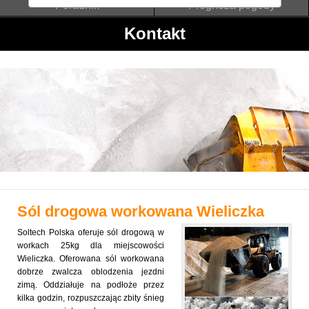
Poradnik
Prognoza pogody
Kontakt
Sól drogowa workowana
Wieliczka
Soltech Polska oferuje sól drogową w
workach 25kg dla miejscowości
Wieliczka. Oferowana sól workowana
dobrze zwalcza oblodzenia jezdni
zimą. Oddziałuje na podłoże przez
kilka godzin, rozpuszczając zbity śnieg