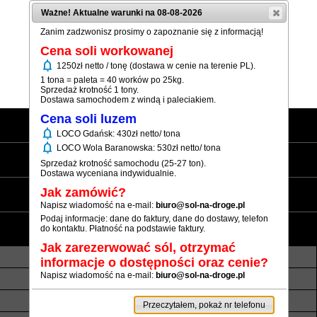
Ważne! Aktualne warunki na 08-08-2026
Zanim zadzwonisz prosimy o zapoznanie się z informacją!
Cena soli workowanej
notifications
1250zł netto / tonę (dostawa w cenie na terenie PL).
(+48) 12 333 73 21
1 tona = paleta = 40 worków po 25kg.
Sprzedaż krotność 1 tony.
Dostawa samochodem z windą i paleciakiem.
Cena soli luzem
Strona główna
notifications
LOCO Gdańsk: 430zł netto/ tona
notifications
LOCO Wola Baranowska: 530zł netto/ tona
Sól workowana
Sprzedaż krotność samochodu (25-27 ton).
Dostawa wyceniana indywidualnie.
Sól luzem
Jak zamówić?
Napisz wiadomość na e-mail:
biuro@sol-na-droge.pl
Podaj informacje: dane do faktury, dane do dostawy, telefon
Informacje
do kontaktu. Płatność na podstawie faktury.
Jak zarezerwować sól, otrzymać
O nas
Transport luzem
informacje o dostępności oraz cenie?
Napisz wiadomość na e-mail:
biuro@sol-na-droge.pl
Termin realizacji
Płatność
Rezerwy soli
Atesty i referencje
Przeczytałem, pokaż nr telefonu