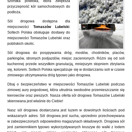
szorstka powłoka, która zwiększa
przyczepność kół samochodowych do
podłoża.
Sól drogowa dostępna dla
miejscowości
Tomaszów Lubelski
.
Soltech Polska obsługuje dostawy do
miejscowości Tomaszów Lubelski oraz
pobliskich okolic.
Sól drogowa do posypywania dróg, mostów, chodników, placów,
parkingów, stromych podjazdów, miejsc zacienionych. Różni się od soli
kuchennej przede wszystkim granulacją, mniejszym stopniem zbrylania
się, kolorem. Soltech Polska specjalizuje się w dostarczaniu soli w czasie
zimowego utrzymywania dróg typowo jako drogowa.
Dbaj o bezpieczeństwo w miejscowości Tomaszów Lubelski podczas
zimowej aury pogodowej, która utrudnia swobodne przemieszczanie się
kierowców oraz pieszych. Nasza oferta sól drogowa Tomaszów Lubelski
skierowana jest właśnie do Ciebie!
Nasz sól drogowa dostarczana jest luzem w dowolnych ilościach pod
wskazanych adres. Sól drogowa jest sucha, uprzednio przechowywana
w zabezpieczonych odpowiednio magazynach składowych. Drogowa sól
jest zamiennikiem typowo wykorzystywanych kruszyw do walki z lodem