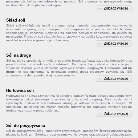
przyczepność kół samochodowych do podłoża. Sól drogowa do posypywania dróg,
mostów, chodników, placów, parkingów...
Zobacz więcej
Skład soli
Skład soli
wyróżnia się mobilną dostępnością materiału, bez potrzeby rezerwowania
ilości
soli drogowej
przed zakupem. Sól magazynowana jest w warunkach, które
zapobiegają jej zbrylaniu. Ceny soli na składzie solnym w odniesieniu do jakości są
przystępne. Transport soli z kopalni jest zmasowany, co obniża koszty przywozu surowca
na skład a w efekcie gwarantuje dobre ceny...
Zobacz więcej
Sól na drogę
Sól na drogę
stosuje się z myślą o poprawie bezpieczeństwa jazdy dla kierowców oraz
przechodniów na oblodzonych chodnikach. Do użycia bez potrzeby mieszania jej z
innymi kruszywami w celu ułatwienia wysiewu z solarek drogowych. Oferowana
sól na
drogę
nie jest kuchenna. W mniejszym stopniu ulega procesowi zbrylania się. Sól
stosowana na drogę podnosi jej bezpieczeństwo...
Zobacz więcej
Hurtownia soli
Hurtownia soli na magazynach ma jej ogromne zapasy. W miarę potrzeb zaopatruje firmy
wykonujące usługi zimowego utrzymywania dróg w sól drogową. Przy regularnych i
cyklicznych dostawach soli hurtownia obsługuje odbiorców w cenach hurtowych. W
odniesieniu do kopalń czy małych składów
hurtownia soli
zapewnia transport soli na
miejsce wyznaczone przez odbiorcę...
Zobacz więcej
Sól do posypywania
Sól do posypywania
dróg, chodników przydrożnych, parkingów, ścieżek przyszkolnych,
placów kościelnych. Zwiększa bezpieczeństwo kierowców oraz pieszych zabezpieczając