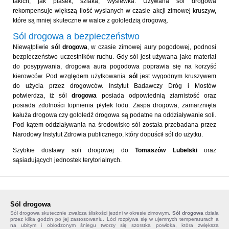
takich, jak piasek, szlaka, wysiewka. Używana sól drogowa
rekompensuje większą ilość wysianych w czasie akcji zimowej kruszyw,
które są mniej skuteczne w walce z gołoledzią drogową.
Sól drogowa a bezpieczeństwo
Niewątpliwie
sól drogowa
, w czasie zimowej aury pogodowej, podnosi
bezpieczeństwo uczestników ruchu. Gdy sól jest używana jako materiał
do posypywania, drogowa aura pogodowa poprawia się na korzyść
kierowców. Pod względem użytkowania
sól
jest wygodnym kruszywem
do użycia przez drogowców. Instytut Badawczy Dróg i Mostów
potwierdza, iż sól
drogowa
posiada odpowiednią ziarnistość oraz
posiada zdolności topnienia płytek lodu. Zaspa drogowa, zamarznięta
kałuża drogowa czy gołoledź drogowa są podatne na oddziaływanie soli.
Pod kątem oddziaływania na środowisko sól została przebadana przez
Narodowy Instytut Zdrowia publicznego, który dopuścił sól do użytku.
Szybkie dostawy soli drogowej do
Tomaszów Lubelski
oraz
sąsiadujących jednostek terytorialnych.
Sól drogowa
Sól drogowa
skutecznie zwalcza śliskości jezdni w okresie zimowym.
Sól drogowa
działa
przez kilka godzin po jej zastosowaniu. Lód rozpływa się w ujemnych temperaturach a
na ubitym i oblodzonym śniegu tworzy się szorstka powłoka, która zwiększa