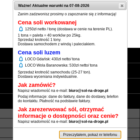
Ważne! Aktualne warunki na 07-08-2026
Zanim zadzwonisz prosimy o zapoznanie się z informacją!
Cena soli workowanej
notifications
1250zł netto / tonę (dostawa w cenie na terenie PL).
Pokaż numer
1 tona = paleta = 40 worków po 25kg.
Sprzedaż krotność 1 tony.
Dostawa samochodem z windą i paleciakiem.
Cena soli luzem
Strona główna
notifications
LOCO Gdańsk: 430zł netto/ tona
notifications
LOCO Wola Baranowska: 530zł netto/ tona
Sól workowana
Sprzedaż krotność samochodu (25-27 ton).
Dostawa wyceniana indywidualnie.
Sól luzem
Jak zamówić?
Napisz wiadomość na e-mail:
biuro@sol-na-droge.pl
Podaj informacje: dane do faktury, dane do dostawy, telefon
Informacje
do kontaktu. Płatność na podstawie faktury.
Jak zarezerwować sól, otrzymać
O nas
Transport luzem
informacje o dostępności oraz cenie?
Napisz wiadomość na e-mail:
biuro@sol-na-droge.pl
Termin realizacji
Płatność
Rezerwy soli
Atesty i referencje
Przeczytałem, pokaż nr telefonu