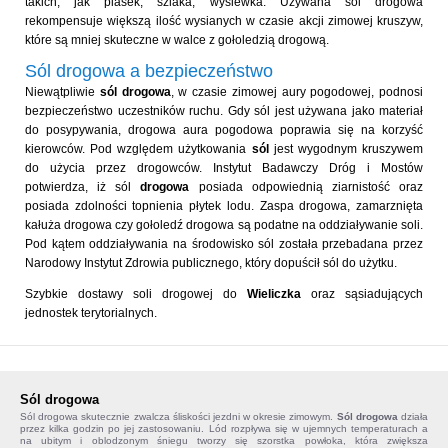
takich, jak piasek, szlaka, wysiewka. Używana sól drogowa
rekompensuje większą ilość wysianych w czasie akcji zimowej kruszyw,
które są mniej skuteczne w walce z gołoledzią drogową.
Sól drogowa a bezpieczeństwo
Niewątpliwie
sól drogowa
, w czasie zimowej aury pogodowej, podnosi
bezpieczeństwo uczestników ruchu. Gdy sól jest używana jako materiał
do posypywania, drogowa aura pogodowa poprawia się na korzyść
kierowców. Pod względem użytkowania
sól
jest wygodnym kruszywem
do użycia przez drogowców. Instytut Badawczy Dróg i Mostów
potwierdza, iż sól
drogowa
posiada odpowiednią ziarnistość oraz
posiada zdolności topnienia płytek lodu. Zaspa drogowa, zamarznięta
kałuża drogowa czy gołoledź drogowa są podatne na oddziaływanie soli.
Pod kątem oddziaływania na środowisko sól została przebadana przez
Narodowy Instytut Zdrowia publicznego, który dopuścił sól do użytku.
Szybkie dostawy soli drogowej do
Wieliczka
oraz sąsiadujących
jednostek terytorialnych.
Sól drogowa
Sól drogowa
skutecznie zwalcza śliskości jezdni w okresie zimowym.
Sól drogowa
działa
przez kilka godzin po jej zastosowaniu. Lód rozpływa się w ujemnych temperaturach a
na ubitym i oblodzonym śniegu tworzy się szorstka powłoka, która zwiększa