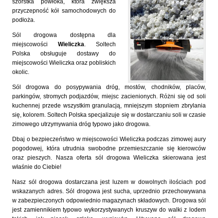
szorstka powłoka, która zwiększa
przyczepność kół samochodowych do
podłoża.
Sól drogowa dostępna dla
miejscowości
Wieliczka
. Soltech
Polska obsługuje dostawy do
miejscowości Wieliczka oraz pobliskich
okolic.
Sól drogowa do posypywania dróg, mostów, chodników, placów,
parkingów, stromych podjazdów, miejsc zacienionych. Różni się od soli
kuchennej przede wszystkim granulacją, mniejszym stopniem zbrylania
się, kolorem. Soltech Polska specjalizuje się w dostarczaniu soli w czasie
zimowego utrzymywania dróg typowo jako drogowa.
Dbaj o bezpieczeństwo w miejscowości Wieliczka podczas zimowej aury
pogodowej, która utrudnia swobodne przemieszczanie się kierowców
oraz pieszych. Nasza oferta sól drogowa Wieliczka skierowana jest
właśnie do Ciebie!
Nasz sól drogowa dostarczana jest luzem w dowolnych ilościach pod
wskazanych adres. Sól drogowa jest sucha, uprzednio przechowywana
w zabezpieczonych odpowiednio magazynach składowych. Drogowa sól
jest zamiennikiem typowo wykorzystywanych kruszyw do walki z lodem