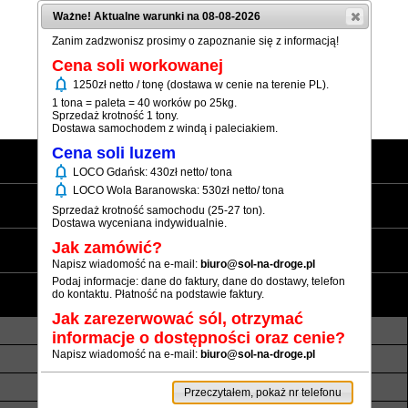
Ważne! Aktualne warunki na 08-08-2026
Zanim zadzwonisz prosimy o zapoznanie się z informacją!
Cena soli workowanej
notifications
1250zł netto / tonę (dostawa w cenie na terenie PL).
(+48) 12 333 73 21
1 tona = paleta = 40 worków po 25kg.
Sprzedaż krotność 1 tony.
Dostawa samochodem z windą i paleciakiem.
Cena soli luzem
Strona główna
notifications
LOCO Gdańsk: 430zł netto/ tona
notifications
LOCO Wola Baranowska: 530zł netto/ tona
Sól workowana
Sprzedaż krotność samochodu (25-27 ton).
Dostawa wyceniana indywidualnie.
Sól luzem
Jak zamówić?
Napisz wiadomość na e-mail:
biuro@sol-na-droge.pl
Podaj informacje: dane do faktury, dane do dostawy, telefon
Informacje
do kontaktu. Płatność na podstawie faktury.
Jak zarezerwować sól, otrzymać
O nas
Transport luzem
informacje o dostępności oraz cenie?
Napisz wiadomość na e-mail:
biuro@sol-na-droge.pl
Termin realizacji
Płatność
Rezerwy soli
Atesty i referencje
Przeczytałem, pokaż nr telefonu