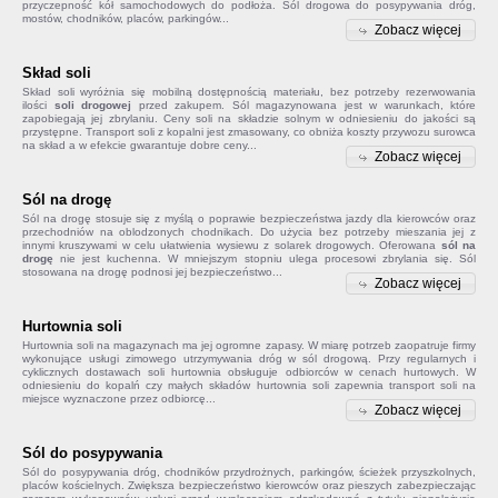
przyczepność kół samochodowych do podłoża. Sól drogowa do posypywania dróg,
mostów, chodników, placów, parkingów...
Zobacz więcej
Skład soli
Skład soli
wyróżnia się mobilną dostępnością materiału, bez potrzeby rezerwowania
ilości
soli drogowej
przed zakupem. Sól magazynowana jest w warunkach, które
zapobiegają jej zbrylaniu. Ceny soli na składzie solnym w odniesieniu do jakości są
przystępne. Transport soli z kopalni jest zmasowany, co obniża koszty przywozu surowca
na skład a w efekcie gwarantuje dobre ceny...
Zobacz więcej
Sól na drogę
Sól na drogę
stosuje się z myślą o poprawie bezpieczeństwa jazdy dla kierowców oraz
przechodniów na oblodzonych chodnikach. Do użycia bez potrzeby mieszania jej z
innymi kruszywami w celu ułatwienia wysiewu z solarek drogowych. Oferowana
sól na
drogę
nie jest kuchenna. W mniejszym stopniu ulega procesowi zbrylania się. Sól
stosowana na drogę podnosi jej bezpieczeństwo...
Zobacz więcej
Hurtownia soli
Hurtownia soli na magazynach ma jej ogromne zapasy. W miarę potrzeb zaopatruje firmy
wykonujące usługi zimowego utrzymywania dróg w sól drogową. Przy regularnych i
cyklicznych dostawach soli hurtownia obsługuje odbiorców w cenach hurtowych. W
odniesieniu do kopalń czy małych składów
hurtownia soli
zapewnia transport soli na
miejsce wyznaczone przez odbiorcę...
Zobacz więcej
Sól do posypywania
Sól do posypywania
dróg, chodników przydrożnych, parkingów, ścieżek przyszkolnych,
placów kościelnych. Zwiększa bezpieczeństwo kierowców oraz pieszych zabezpieczając