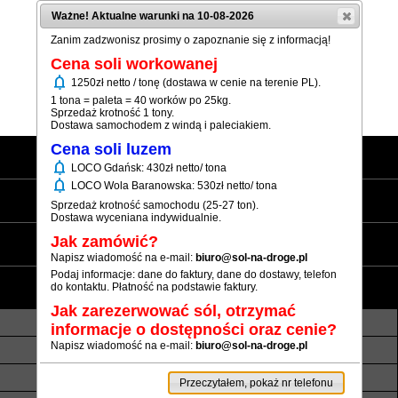
Ważne! Aktualne warunki na 10-08-2026
Zanim zadzwonisz prosimy o zapoznanie się z informacją!
Cena soli workowanej
notifications
1250zł netto / tonę (dostawa w cenie na terenie PL).
(+48) 12 333 73 21
1 tona = paleta = 40 worków po 25kg.
Sprzedaż krotność 1 tony.
Dostawa samochodem z windą i paleciakiem.
Cena soli luzem
Strona główna
notifications
LOCO Gdańsk: 430zł netto/ tona
notifications
LOCO Wola Baranowska: 530zł netto/ tona
Sól workowana
Sprzedaż krotność samochodu (25-27 ton).
Dostawa wyceniana indywidualnie.
Sól luzem
Jak zamówić?
Napisz wiadomość na e-mail:
biuro@sol-na-droge.pl
Podaj informacje: dane do faktury, dane do dostawy, telefon
Informacje
do kontaktu. Płatność na podstawie faktury.
Jak zarezerwować sól, otrzymać
O nas
Transport luzem
informacje o dostępności oraz cenie?
Napisz wiadomość na e-mail:
biuro@sol-na-droge.pl
Termin realizacji
Płatność
Rezerwy soli
Atesty i referencje
Przeczytałem, pokaż nr telefonu