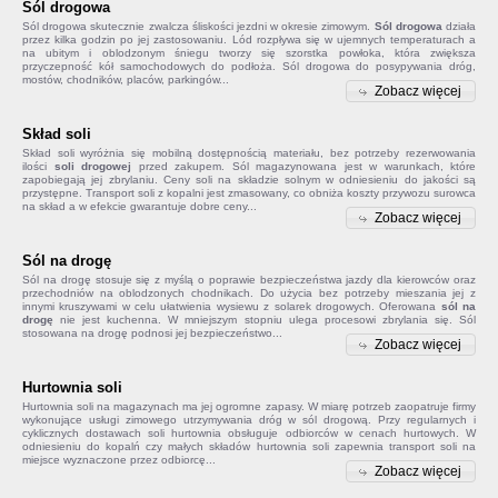
Sól drogowa
Sól drogowa
skutecznie zwalcza śliskości jezdni w okresie zimowym.
Sól drogowa
działa
przez kilka godzin po jej zastosowaniu. Lód rozpływa się w ujemnych temperaturach a
na ubitym i oblodzonym śniegu tworzy się szorstka powłoka, która zwiększa
przyczepność kół samochodowych do podłoża. Sól drogowa do posypywania dróg,
mostów, chodników, placów, parkingów...
Zobacz więcej
Skład soli
Skład soli
wyróżnia się mobilną dostępnością materiału, bez potrzeby rezerwowania
ilości
soli drogowej
przed zakupem. Sól magazynowana jest w warunkach, które
zapobiegają jej zbrylaniu. Ceny soli na składzie solnym w odniesieniu do jakości są
przystępne. Transport soli z kopalni jest zmasowany, co obniża koszty przywozu surowca
na skład a w efekcie gwarantuje dobre ceny...
Zobacz więcej
Sól na drogę
Sól na drogę
stosuje się z myślą o poprawie bezpieczeństwa jazdy dla kierowców oraz
przechodniów na oblodzonych chodnikach. Do użycia bez potrzeby mieszania jej z
innymi kruszywami w celu ułatwienia wysiewu z solarek drogowych. Oferowana
sól na
drogę
nie jest kuchenna. W mniejszym stopniu ulega procesowi zbrylania się. Sól
stosowana na drogę podnosi jej bezpieczeństwo...
Zobacz więcej
Hurtownia soli
Hurtownia soli na magazynach ma jej ogromne zapasy. W miarę potrzeb zaopatruje firmy
wykonujące usługi zimowego utrzymywania dróg w sól drogową. Przy regularnych i
cyklicznych dostawach soli hurtownia obsługuje odbiorców w cenach hurtowych. W
odniesieniu do kopalń czy małych składów
hurtownia soli
zapewnia transport soli na
miejsce wyznaczone przez odbiorcę...
Zobacz więcej