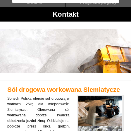
Poradnik
Prognoza pogody
Kontakt
Sól drogowa workowana
Siemiatycze
Soltech Polska oferuje sól drogową w
workach 25kg dla miejscowości
Siemiatycze. Oferowana sól
workowana dobrze zwalcza
oblodzenia jezdni zimą. Oddziałuje na
podłoże przez kilka godzin,