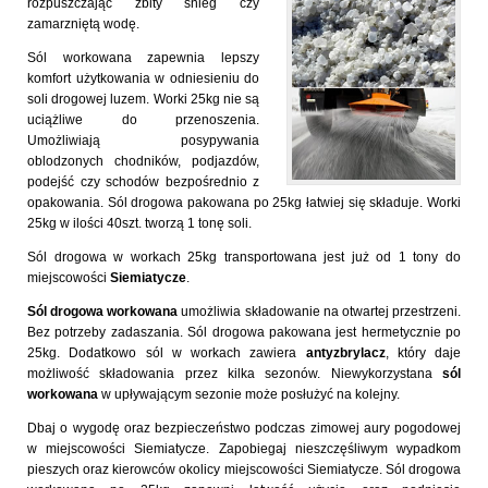
rozpuszczając zbity śnieg czy
zamarzniętą wodę.
Sól workowana zapewnia lepszy
komfort użytkowania w odniesieniu do
soli drogowej luzem. Worki 25kg nie są
uciążliwe do przenoszenia.
Umożliwiają posypywania
oblodzonych chodników, podjazdów,
podejść czy schodów bezpośrednio z
opakowania. Sól drogowa pakowana po 25kg łatwiej się składuje. Worki
25kg w ilości 40szt. tworzą 1 tonę soli.
Sól drogowa w workach 25kg transportowana jest już od 1 tony do
miejscowości
Siemiatycze
.
Sól drogowa workowana
umożliwia składowanie na otwartej przestrzeni.
Bez potrzeby zadaszania. Sól drogowa pakowana jest hermetycznie po
25kg. Dodatkowo sól w workach zawiera
antyzbrylacz
, który daje
możliwość składowania przez kilka sezonów. Niewykorzystana
sól
workowana
w upływającym sezonie może posłużyć na kolejny.
Dbaj o wygodę oraz bezpieczeństwo podczas zimowej aury pogodowej
w miejscowości Siemiatycze. Zapobiegaj nieszczęśliwym wypadkom
pieszych oraz kierowców okolicy miejscowości Siemiatycze. Sól drogowa