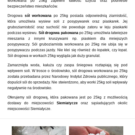
workowana po 25kg zapewni łatwość użycia oraz podniesie
bezpieczeństwo mieszkańców.
Drogowa
sól workowana
po 25kg posiada odpowiednią ziarnistość,
która umożliwia wysiew soli z posypywarek oraz piaskarek. Jej
gruboziarnistość oraz suchość nie powoduje zatoru w leju piaskarki
podczas wysiewu.
Sól drogowa pakowana
po 25kg umożliwia łatwiejsze
mieszania z innymi kruszywami np. piaskiem dla mniejszych
posypywaczy. Sól gruboziarnista workowana po 25kg nie ubija się w
posypywaczu podczas jazdy. Nie klei się również do łopatek, czy łopat.
Sól drogowa w workach 25kg wygląda jak duży granulat.
Zamarznięta woda, kałuża czy zaspa śniegowa roztapiają się pod
wpływem soli. W trosce o środowisko, sól drogowa workowana po 25kg
została przebadana przez Narodowy Instytut Zdrowia publicznego, który
dopuścił sól do sprzedaży. Nie stwierdzono, aby worki 25kg soli wpływały
negatywnie na środowisko.
Oferujemy sól drogową, która pakowana jest po 25kg z możliwością
dostawy do miejscowości
Siemiatycze
oraz sąsiadujących okolic
miejscowości Siemiatycze.