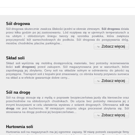
Sól drogowa
Sól drogowa
skutecznie zwalcza śliskości jezdni w okresie zimowym.
Sól drogowa
działa
przez kilka godzin po jej zastosowaniu. Lód rozpływa się w ujemnych temperaturach a
na ubitym i oblodzonym śniegu tworzy się szorstka powłoka, która zwiększa
przyczepność kół samochodowych do podłoża. Sól drogowa do posypywania dróg,
mostów, chodników, placów, parkingów...
Zobacz więcej
Skład soli
Skład soli
wyróżnia się mobilną dostępnością materiału, bez potrzeby rezerwowania
ilości
soli drogowej
przed zakupem. Sól magazynowana jest w warunkach, które
zapobiegają jej zbrylaniu. Ceny soli na składzie solnym w odniesieniu do jakości są
przystępne. Transport soli z kopalni jest zmasowany, co obniża koszty przywozu surowca
na skład a w efekcie gwarantuje dobre ceny...
Zobacz więcej
Sól na drogę
Sól na drogę
stosuje się z myślą o poprawie bezpieczeństwa jazdy dla kierowców oraz
przechodniów na oblodzonych chodnikach. Do użycia bez potrzeby mieszania jej z
innymi kruszywami w celu ułatwienia wysiewu z solarek drogowych. Oferowana
sól na
drogę
nie jest kuchenna. W mniejszym stopniu ulega procesowi zbrylania się. Sól
stosowana na drogę podnosi jej bezpieczeństwo...
Zobacz więcej
Hurtownia soli
Hurtownia soli na magazynach ma jej ogromne zapasy. W miarę potrzeb zaopatruje firmy