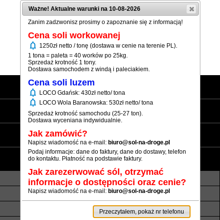
Ważne! Aktualne warunki na 10-08-2026
Zanim zadzwonisz prosimy o zapoznanie się z informacją!
Cena soli workowanej
notifications
1250zł netto / tonę (dostawa w cenie na terenie PL).
(+48) 12 333 73 21
1 tona = paleta = 40 worków po 25kg.
Sprzedaż krotność 1 tony.
Dostawa samochodem z windą i paleciakiem.
Cena soli luzem
Strona główna
notifications
LOCO Gdańsk: 430zł netto/ tona
notifications
LOCO Wola Baranowska: 530zł netto/ tona
Sól workowana
Sprzedaż krotność samochodu (25-27 ton).
Dostawa wyceniana indywidualnie.
Sól luzem
Jak zamówić?
Napisz wiadomość na e-mail:
biuro@sol-na-droge.pl
Podaj informacje: dane do faktury, dane do dostawy, telefon
Informacje
do kontaktu. Płatność na podstawie faktury.
Jak zarezerwować sól, otrzymać
O nas
Transport luzem
informacje o dostępności oraz cenie?
Napisz wiadomość na e-mail:
biuro@sol-na-droge.pl
Termin realizacji
Płatność
Rezerwy soli
Atesty i referencje
Przeczytałem, pokaż nr telefonu