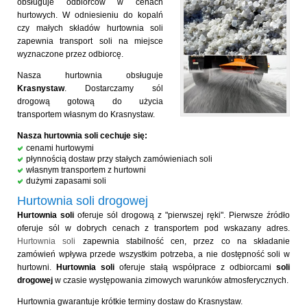
obsługuje odbiorców w cenach
hurtowych. W odniesieniu do kopalń
czy małych składów hurtownia soli
zapewnia transport soli na miejsce
wyznaczone przez odbiorcę.
Nasza hurtownia obsługuje
Krasnystaw
. Dostarczamy sól
drogową gotową do użycia
transportem własnym do Krasnystaw.
Nasza hurtownia soli cechuje się:
cenami hurtowymi
płynnością dostaw przy stałych zamówieniach soli
własnym transportem z hurtowni
dużymi zapasami soli
Hurtownia soli drogowej
Hurtownia soli
oferuje sól drogową z "pierwszej ręki". Pierwsze źródło
oferuje sól w dobrych cenach z transportem pod wskazany adres.
Hurtownia soli
zapewnia stabilność cen, przez co na składanie
zamówień wpływa przede wszystkim potrzeba, a nie dostępność soli w
hurtowni.
Hurtownia soli
oferuje stałą współprace z odbiorcami
soli
drogowej
w czasie występowania zimowych warunków atmosferycznych.
Hurtownia gwarantuje krótkie terminy dostaw do Krasnystaw.