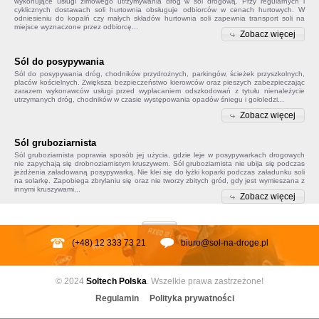
wykonujące usługi zimowego utrzymywania dróg w sól drogową. Przy regularnych i
cyklicznych dostawach soli hurtownia obsługuje odbiorców w cenach hurtowych. W
odniesieniu do kopalń czy małych składów
hurtownia soli
zapewnia transport soli na
miejsce wyznaczone przez odbiorcę...
Zobacz więcej
Sól do posypywania
Sól do posypywania
dróg, chodników przydrożnych, parkingów, ścieżek przyszkolnych,
placów kościelnych. Zwiększa bezpieczeństwo kierowców oraz pieszych zabezpieczając
zarazem wykonawców usługi przed wypłacaniem odszkodowań z tytułu nienależycie
utrzymanych dróg, chodników w czasie występowania opadów śniegu i gołoledzi...
Zobacz więcej
Sól gruboziarnista
Sól gruboziarnista poprawia sposób jej użycia, gdzie leje w posypywarkach drogowych
nie zapychają się drobnoziarnistym kruszywem.
Sól gruboziarnista
nie ubija się podczas
jeżdżenia załadowaną posypywarką. Nie klei się do łyżki koparki podczas załadunku soli
na solarkę. Zapobiega
zbrylaniu się
oraz nie tworzy zbitych gród, gdy jest wymieszana z
innymi kruszywami...
Zobacz więcej
(+48) 12 333 73 21
biuro@sol-na-droge.pl
© 2024
Soltech
Polska
. Wszelkie prawa zastrzeżone!
Regulamin
Polityka prywatności